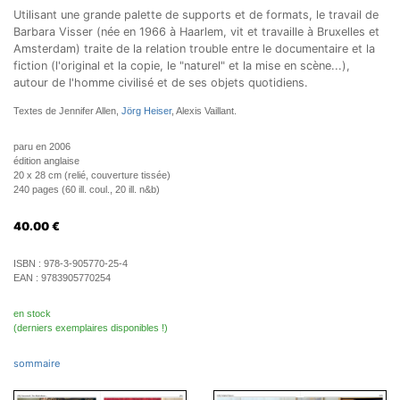
Utilisant une grande palette de supports et de formats, le travail de
Barbara Visser (née en 1966 à Haarlem, vit et travaille à Bruxelles et
Amsterdam) traite de la relation trouble entre le documentaire et la
fiction (l'original et la copie, le "naturel" et la mise en scène...),
autour de l'homme civilisé et de ses objets quotidiens.
Textes de Jennifer Allen,
Jörg Heiser
, Alexis Vaillant.
paru en 2006
édition anglaise
20 x 28 cm (relié, couverture tissée)
240 pages (60 ill. coul., 20 ill. n&b)
40.00
€
ISBN :
978-3-905770-25-4
EAN :
9783905770254
en stock
(derniers exemplaires disponibles !)
sommaire