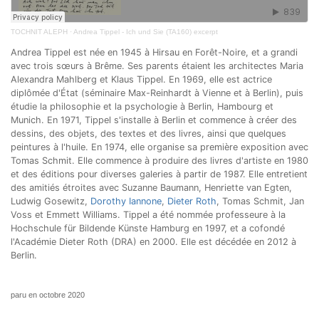
TOCHNIT ALEPH
·
Andrea Tippel - Ich und Sie (TA160) excerpt
Andrea Tippel est née en 1945 à Hirsau en Forêt-Noire, et a grandi
avec trois sœurs à Brême. Ses parents étaient les architectes Maria
Alexandra Mahlberg et Klaus Tippel. En 1969, elle est actrice
diplômée d'État (séminaire Max-Reinhardt à Vienne et à Berlin), puis
étudie la philosophie et la psychologie à Berlin, Hambourg et
Munich. En 1971, Tippel s'installe à Berlin et commence à créer des
dessins, des objets, des textes et des livres, ainsi que quelques
peintures à l'huile. En 1974, elle organise sa première exposition avec
Tomas Schmit. Elle commence à produire des livres d'artiste en 1980
et des éditions pour diverses galeries à partir de 1987. Elle entretient
des amitiés étroites avec Suzanne Baumann, Henriette van Egten,
Ludwig Gosewitz,
Dorothy Iannone
,
Dieter Roth
, Tomas Schmit, Jan
Voss et Emmett Williams. Tippel a été nommée professeure à la
Hochschule für Bildende Künste Hamburg en 1997, et a cofondé
l'Académie Dieter Roth (DRA) en 2000. Elle est décédée en 2012 à
Berlin.
paru en octobre 2020