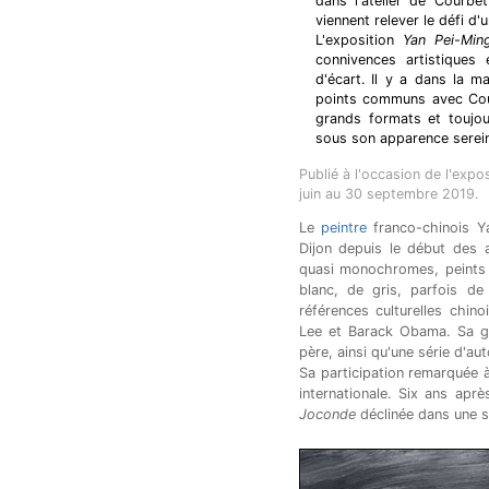
dans l'atelier de Courbe
viennent relever le défi d'
L'exposition
Yan Pei-Min
connivences artistiques
d'écart. Il y a dans la 
points communs avec Courb
grands formats et toujou
sous son apparence serein
Publié à l'occasion de l'ex
juin au 30 septembre 2019.
Le
peintre
franco-chinois Ya
Dijon depuis le début des
quasi monochromes, peints 
blanc, de gris, parfois de 
références culturelles chi
Lee et Barack Obama. Sa g
père, ainsi qu'une série d'aut
Sa participation remarquée à
internationale. Six ans aprè
Joconde
déclinée dans une su