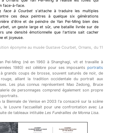
t à Ornans que Yan Pei-Ming a réalisé les toiles qui
un face-à-face.
g face à Courbet
s'attache à traduire les multiples
 entre ces deux peintres à quelque six générations
manière d'être et de peindre de Yan Pei-Ming bien des
et, un geste large et sûr, une bataille livrée sur de
rs une densité émotionnelle que l'artiste sait cacher
e et joyeuse.
position éponyme au musée Gustave Courbet, Ornans, du 11
n Pei-Ming (né en 1960 à Shanghagi, vit et travaille à
 années 1980) est célèbre pour ses imposants
portraits
à grands coups de brosse, souvent saturés de noir, de
rouge, alliant la tradition occidentale du portrait aux
noises. Les plus connus représentent Mao Zedong, Bruce
alerie de personnages comprend également son propre
oportraits.
 la Biennale de Venise en 2003 l'a consacré sur la scène
s, le Louvre l'accueillait pour une confrontation avec
La
ite de tableaux intitulée
Les Funérailles de Monna Lisa
.