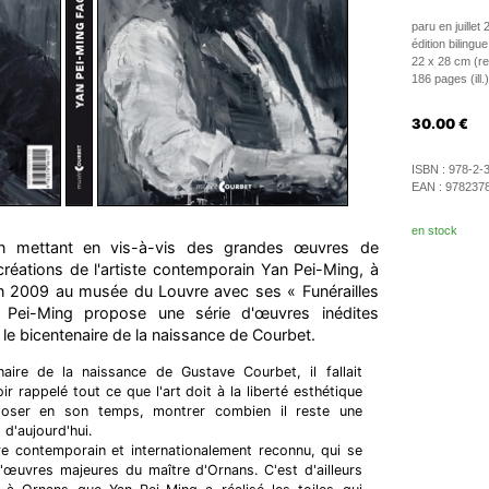
paru en juillet
édition bilingue
22 x 28 cm (rel
186 pages (ill.)
30.00
€
ISBN :
978-2-
EAN :
978237
en stock
ion mettant en vis-à-vis des grandes œuvres de
réations de l'artiste contemporain Yan Pei-Ming, à
 en 2009 au musée du Louvre avec ses « Funérailles
Pei-Ming propose une série d'œuvres inédites
le bicentenaire de la naissance de Courbet.
naire de la naissance de Gustave Courbet, il fallait
r rappelé tout ce que l'art doit à la liberté esthétique
poser en son temps, montrer combien il reste une
 d'aujourd'hui.
re contemporain et internationalement reconnu, qui se
'œuvres majeures du maître d'Ornans. C'est d'ailleurs