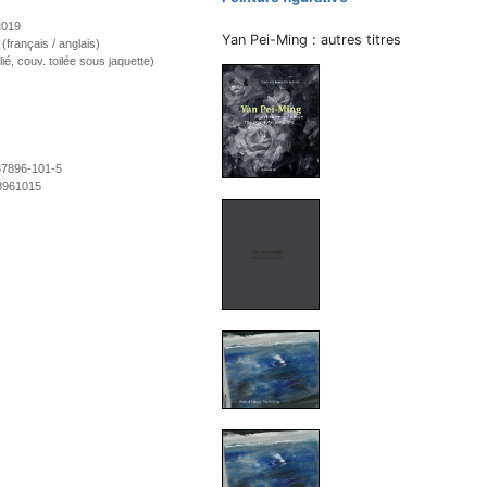
 2019
Yan Pei-Ming : autres titres
 (français / anglais)
ié, couv. toilée sous jaquette)
37896-101-5
8961015