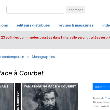
chercher
tions
éditeurs distribués
revues & magazines
inde
u 23 août (les commandes passées dans l'intervalle seront traitées en pri
t contemporain
Monographies
face à Courbet
command
Textes de
Tho
Thomas-Maurin
Henri Loyrette