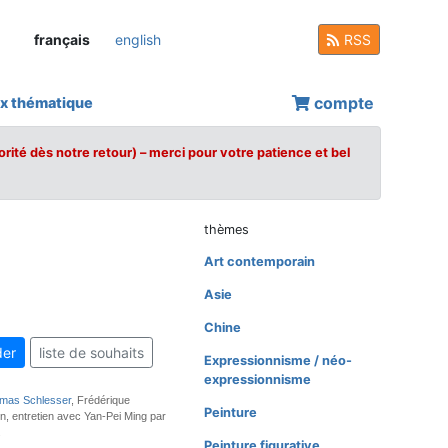
français
english
RSS
compte
x thématique
orité dès notre retour) – merci pour votre patience et bel
thèmes
Art contemporain
Asie
Chine
er
liste de souhaits
Expressionnisme / néo-
expressionnisme
mas Schlesser
, Frédérique
Peinture
, entretien avec Yan-Pei Ming par
.
Peinture figurative