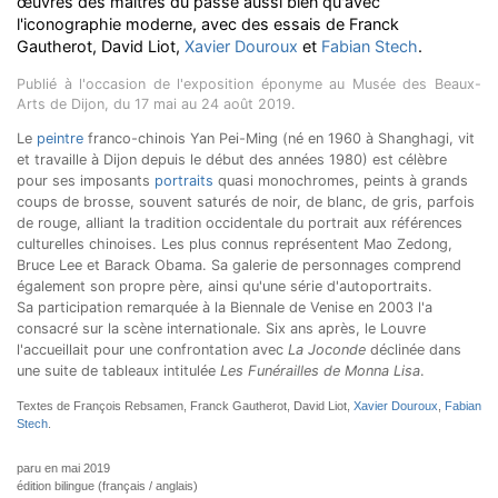
œuvres des maîtres du passé aussi bien qu'avec
l'iconographie moderne, avec des essais de Franck
Gautherot, David Liot,
Xavier Douroux
et
Fabian Stech
.
Publié à l'occasion de l'exposition éponyme au Musée des Beaux-
Arts de Dijon, du 17 mai au 24 août 2019.
Le
peintre
franco-chinois Yan Pei-Ming (né en 1960 à Shanghagi, vit
et travaille à Dijon depuis le début des années 1980) est célèbre
pour ses imposants
portraits
quasi monochromes, peints à grands
coups de brosse, souvent saturés de noir, de blanc, de gris, parfois
de rouge, alliant la tradition occidentale du portrait aux références
culturelles chinoises. Les plus connus représentent Mao Zedong,
Bruce Lee et Barack Obama. Sa galerie de personnages comprend
également son propre père, ainsi qu'une série d'autoportraits.
Sa participation remarquée à la Biennale de Venise en 2003 l'a
consacré sur la scène internationale. Six ans après, le Louvre
l'accueillait pour une confrontation avec
La Joconde
déclinée dans
une suite de tableaux intitulée
Les Funérailles de Monna Lisa
.
Textes de François Rebsamen, Franck Gautherot, David Liot,
Xavier Douroux
,
Fabian
Stech
.
paru en mai 2019
édition bilingue (français / anglais)