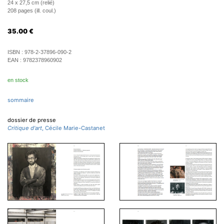
24 x 27,5 cm (relié)
208 pages (ill. coul.)
35.00
€
ISBN :
978-2-37896-090-2
EAN :
9782378960902
en stock
sommaire
dossier de presse
Critique d'art
, Cécile Marie-Castanet