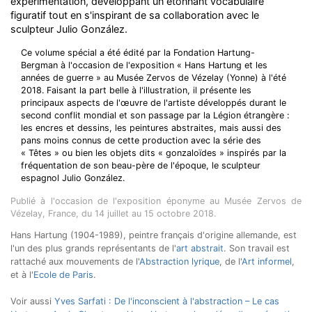
expérimentation, développant un étonnant vocabulaire
figuratif tout en s'inspirant de sa collaboration avec le
sculpteur Julio González.
Ce volume spécial a été édité par la Fondation Hartung-
Bergman à l'occasion de l'exposition « Hans Hartung et les
années de guerre » au Musée Zervos de Vézelay (Yonne) à l'été
2018. Faisant la part belle à l'illustration, il présente les
principaux aspects de l'œuvre de l'artiste développés durant le
second conflit mondial et son passage par la Légion étrangère :
les encres et dessins, les peintures abstraites, mais aussi des
pans moins connus de cette production avec la série des
« Têtes » ou bien les objets dits « gonzaloïdes » inspirés par la
fréquentation de son beau-père de l'époque, le sculpteur
espagnol Julio González.
Publié à l'occasion de l'exposition éponyme au Musée Zervos de
Vézelay, France, du 14 juillet au 15 octobre 2018.
Hans Hartung (1904-1989), peintre français d'origine allemande, est
l'un des plus grands représentants de l'
art abstrait
. Son travail est
rattaché aux mouvements de l'
Abstraction lyrique
, de l'
Art informel
,
et à l'
Ecole de Paris
.
Voir aussi
Yves Sarfati : De l'inconscient à l'abstraction – Le cas