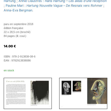
Hartung
;
Annie Claustres :
Hans Hartung – Les aléas d'une réception
;
Pauline Mari :
Hartung Nouvelle Vague
–
De Resnais vers Rohmer
;
Anna-Eva Bergman
.
paru en septembre 2018
édition française
22 x 28,5 cm (broché)
84 pages (ill. coul.)
14.00
€
ISBN :
978-2-913838-08-6
EAN :
9782913838086
en stock