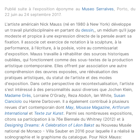
Publié suite à l'exposition éponyme au
Museo Serralves
, Porto, du
22 juin au 24 septembre 2017.
L'artiste américain Nick Mauss (né en 1980 à New York) développe
un travail pluridisciplinaire en partant du
dessin
,, un médium qu'il juge
modeste et propice à une expression directe de la pensée avant sa
fixation. Il associe cet exercice de notation à la sculpture, à la
performance, à l'écriture, à la poésie, voire au commissariat
d'exposition. Mauss travaille à réhabiliter des sources historiques
oubliées, qui fonctionnent comme des sous-textes de la production
artistique contemporaine. Elles offrent par association une autre
compréhension des œuvres exposées, une réévaluation des
pratiques artistiques, du statut de l'artiste et des modes
d'exposition. Dans cette perspective de recontextualisation, l'artiste
s'est intéressé à des personnalités aussi diverses que Jochen Klein,
Madame Grès
, Lorraine O'Grady, Reza Abdoh, Ian White,
Susan
Cianciolo
ou Hanne Darboven. Il a également contribué à plusieurs
revues d'art contemporain dont
May
,
Mousse Magazine
,
Artforum
International
et
Texte zur Kunst
. Parmi ses nombreuses expositions,
citons sa participation à la 76e Biennale du Whitney (2012) et à
Designing Dreams: A Celebration of Léon Bakst
au Nouveau Musée
national de Monaco - Villa Sauber en 2016 pour laquelle il a réalisé la
scénographie et le graphisme du catalogue. Pour
Nick Mauss: