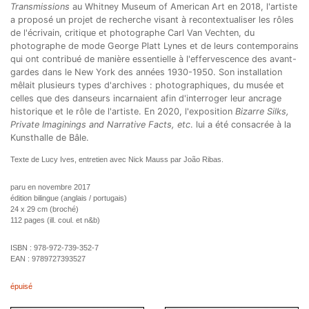
Transmissions
au Whitney Museum of American Art en 2018, l'artiste
a proposé un projet de recherche visant à recontextualiser les rôles
de l'écrivain, critique et photographe Carl Van Vechten, du
photographe de mode George Platt Lynes et de leurs contemporains
qui ont contribué de manière essentielle à l'effervescence des avant-
gardes dans le New York des années 1930-1950. Son installation
mêlait plusieurs types d'archives : photographiques, du musée et
celles que des danseurs incarnaient afin d'interroger leur ancrage
historique et le rôle de l'artiste. En 2020, l'exposition
Bizarre Silks,
Private Imaginings and Narrative Facts, etc
. lui a été consacrée à la
Kunsthalle de Bâle.
Texte de Lucy Ives, entretien avec Nick Mauss par João Ribas.
paru en novembre 2017
édition bilingue (anglais / portugais)
24 x 29 cm (broché)
112 pages (ill. coul. et n&b)
ISBN :
978-972-739-352-7
EAN :
9789727393527
épuisé