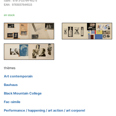
ISBN :
978-3-03764-451-5
EAN :
9783037644515
en stock
thèmes
Art contemporain
Bauhaus
Black Mountain College
Fac-simile
Performance / happening / art action / art corporel