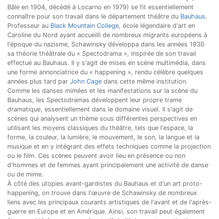
Bâle en 1904, décédé à Locarno en 1979) se fit essentiellement
connaître pour son travail dans le département théâtre du
Bauhaus
.
Professeur au
Black Mountain College
, école légendaire d'art en
Caroline du Nord ayant accueilli de nombreux migrants européens à
l'époque du nazisme, Schawinsky développa dans les années 1930
sa théorie théâtrale du « Spectodrama », inspirée de son travail
effectué au Bauhaus. Il y s'agit de mises en scène multimédia, dans
une forme annonciatrice du « happening », rendu célèbre quelques
années plus tard par
John Cage
dans cette même institution.
Comme les danses mimées et les manifestations sur la scène du
Bauhaus, les Spectodramas développent leur propre trame
dramatique, essentiellement dans le domaine visuel. Il s'agit de
scènes qui analysent un thème sous différentes perspectives en
utilisant les moyens classiques du théâtre, tels que l'espace, la
forme, la couleur, la lumière, le mouvement, le son, la langue et la
musique et en y intégrant des effets techniques comme la projection
ou le film. Ces scènes peuvent avoir lieu en présence ou non
d'hommes et de femmes ayant principalement une activité de danse
ou de mime.
À côté des utopies avant-gardistes du Bauhaus et d'un art proto-
happening, on trouve dans l'œuvre de Schawinsky de nombreux
liens avec les principaux courants artistiques de l'avant et de l'après-
guerre en Europe et en Amérique. Ainsi, son travail peut également