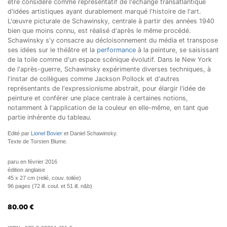
être considéré comme représentatif de l'échange transatlantique
d'idées artistiques ayant durablement marqué l'histoire de l'art.
L'œuvre picturale de Schawinsky, centrale à partir des années 1940
bien que moins connu, est réalisé d'après le même procédé.
Schawinsky s'y consacre au décloisonnement du média et transpose
ses idées sur le théâtre et la
performance
à la peinture, se saisissant
de la toile comme d'un espace scénique évolutif. Dans le New York
de l'après-guerre, Schawinsky expérimente diverses techniques, à
l'instar de collègues comme Jackson Pollock et d'autres
représentants de l'expressionisme abstrait, pour élargir l'idée de
peinture et conférer une place centrale à certaines notions,
notamment à l'application de la couleur en elle-même, en tant que
partie inhérente du tableau.
Edité par
Lionel Bovier
et Daniel Schawinsky.
Texte de Torsten Blume.
paru en février 2016
édition anglaise
45 x 27 cm (relié, couv. toilée)
96 pages (72 ill. coul. et 51 ill. n&b)
80.00
€