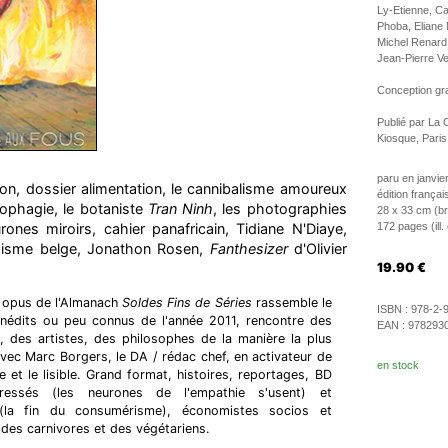
Ly-Etienne, C
Phoba, Eliane
Michel Renard
Jean-Pierre V
Conception gr
Publié par La 
Kiosque, Paris
paru en janvie
ion, dossier alimentation, le cannibalisme amoureux
édition françai
ophagie, le botaniste
Tran Ninh
, les photographies
28 x 33 cm (b
rones miroirs, cahier panafricain, Tidiane N'Diaye,
172 pages (ill.
gisme belge, Jonathon Rosen,
Fanthesizer
d'Olivier
19.90
€
opus de l'Almanach
Soldes Fins de Séries
rassemble le
ISBN :
978-2-
s inédits ou peu connus de l'année 2011, rencontre des
EAN :
978293
es, des artistes, des philosophes de la manière la plus
avec Marc Borgers, le DA / rédac chef, en activateur de
en stock
le et le lisible. Grand format, histoires, reportages, BD
stressés (les neurones de l'empathie s'usent) et
 (la fin du consumérisme), économistes socios et
 des carnivores et des végétariens.