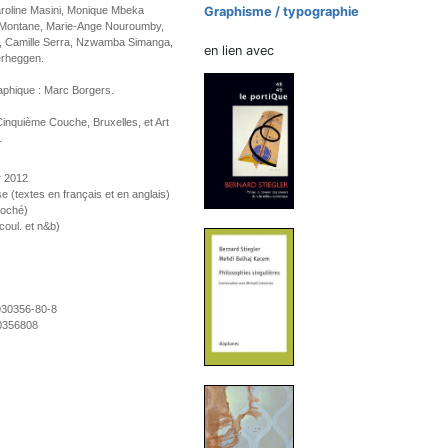
aroline Masini, Monique Mbeka
Graphisme / typographie
 Montane, Marie-Ange Nouroumby,
, Camille Serra, Nzwamba Simanga,
en lien avec
erheggen.
aphique : Marc Borgers.
Cinquième Couche, Bruxelles, et Art
.
r 2012
se (textes en français et en anglais)
roché)
 coul. et n&b)
930356-80-8
0356808