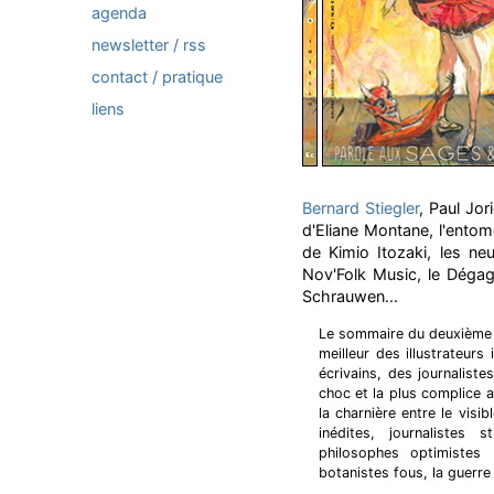
agenda
newsletter / rss
contact / pratique
liens
Bernard Stiegler
, Paul Jor
d'Eliane Montane, l'entom
de Kimio Itozaki, les neu
Nov'Folk Music, le Déga
Schrauwen...
Le sommaire du deuxième 
meilleur des illustrateur
écrivains, des journalist
choc et la plus complice 
la charnière entre le visib
inédites, journalistes 
philosophes optimistes
botanistes fous, la guerre