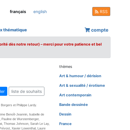
français
english
RSS
compte
x thématique
orité dès notre retour) – merci pour votre patience et bel
thèmes
Art & humour / dérision
Art & sexualité / érotisme
er
liste de souhaits
Art contemporain
Bande dessinée
 Borgers et Philippe Lardy.
Dessin
me Benoît-Jeannin, Isabelle de
 Pauline de Wurstemberger,
France
at, Thomas Johnson, Sarah Le Lay,
révost, Xavier Lowenthal, Laure