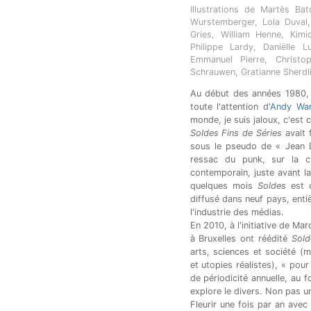
Illustrations de Martès Ba
Wurstemberger, Lola Duval, 
Gries, William Henne, Kimi
Philippe Lardy, Daniëlle 
Emmanuel Pierre, Christo
Schrauwen, Gratianne Sherdli
Au début des années 1980, 
toute l'attention d'
Andy War
monde, je suis jaloux, c'est
Soldes Fins de Séries
avait 
sous le pseudo de « Jean 
ressac du punk, sur la c
contemporain, juste avant la
quelques mois
Soldes
est d
diffusé dans neuf pays, entiè
l'industrie des médias.
En 2010, à l'initiative de Ma
à Bruxelles ont réédité
Sold
arts, sciences et société (
et utopies réalistes), « pour
de périodicité annuelle, au 
explore le divers. Non pas u
Fleurir une fois par an avec