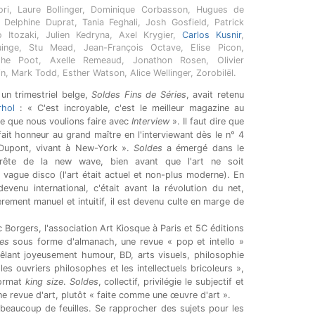
tori, Laure Bollinger, Dominique Corbasson, Hugues de
Delphine Duprat, Tania Feghali, Josh Gosfield, Patrick
o Itozaki, Julien Kedryna, Axel Krygier,
Carlos Kusnir
,
Luinge, Stu Mead, Jean-François Octave, Elise Picon,
phe Poot, Axelle Remeaud, Jonathon Rosen, Olivier
n, Mark Todd, Esther Watson, Alice Wellinger, Zorobilël.
un trimestriel belge,
Soldes Fins de Séries
, avait retenu
hol
: « C'est incroyable, c'est le meilleur magazine au
 ce que nous voulions faire avec
Interview
». Il faut dire que
fait honneur au grand maître en l'interviewant dès le n° 4
Dupont, vivant à New-York ».
Soldes
a émergé dans le
rête de la new wave, bien avant que l'art ne soit
 vague disco (l'art était actuel et non-plus moderne). En
evenu international, c'était avant la révolution du net,
rement manuel et intuitif, il est devenu culte en marge de
rc Borgers, l'association Art Kiosque à Paris et 5C éditions
es
sous forme d'almanach, une revue « pop et intello »
mêlant joyeusement humour, BD, arts visuels, philosophie
 les ouvriers philosophes et les intellectuels bricoleurs »,
format
king size
.
Soldes
, collectif, privilégie le subjectif et
ne revue d'art, plutôt « faite comme une œuvre d'art ».
 beaucoup de feuilles. Se rapprocher des sujets pour les