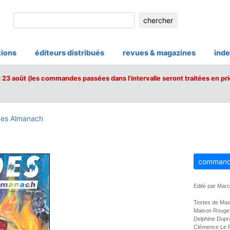
chercher
tions
éditeurs distribués
revues & magazines
inde
u 23 août (les commandes passées dans l'intervalle seront traitées en pri
des Almanach
command
Edité par Marc
Textes de Maxi
Maison Rouge,
Delphine Dupr
Clémence Le P