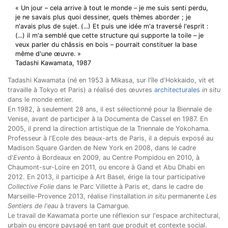
« Un jour – cela arrive à tout le monde – je me suis senti perdu,
je ne savais plus quoi dessiner, quels thèmes aborder ; je
n'avais plus de sujet. (...) Et puis une idée m'a traversé l'esprit :
(...) il m'a semblé que cette structure qui supporte la toile – je
veux parler du châssis en bois – pourrait constituer la base
même d'une œuvre. »
Tadashi Kawamata, 1987
Tadashi Kawamata (né en 1953 à Mikasa, sur l'île d'Hokkaido, vit et
travaille à Tokyo et Paris) a réalisé des œuvres
architecturales
in situ
dans le monde entier
.
En 1982, à seulement 28 ans, il est sélectionné pour la Biennale de
Venise, avant de participer à la Documenta de Cassel en 1987. En
2005, il prend la direction artistique de la Triennale de Yokohama.
Professeur à l'Ecole des beaux-arts de Paris, il a depuis exposé au
Madison Square Garden de New York en 2008, dans le cadre
d'
Evento
à Bordeaux en 2009, au Centre Pompidou en 2010, à
Chaumont-sur-Loire en 2011, ou encore à Gand et Abu Dhabi en
2012. En 2013, il participe à Art Basel, érige la tour participative
Collective Folie
dans le Parc Villette à Paris et, dans le cadre de
Marseille-Provence 2013, réalise l'installation
in situ
permanente
Les
Sentiers de l'eau
à travers la Camargue
.
Le travail de Kawamata porte une réflexion sur l'espace architectural,
urbain ou encore paysagé en tant que produit et contexte social.