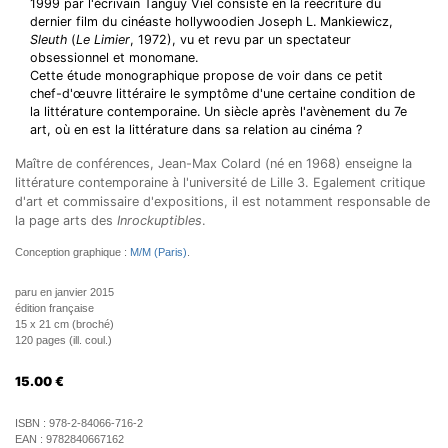
1999 par l'écrivain Tanguy Viel consiste en la réécriture du
dernier film du cinéaste hollywoodien Joseph L. Mankiewicz,
Sleuth
(
Le Limier
, 1972), vu et revu par un spectateur
obsessionnel et monomane.
Cette étude monographique propose de voir dans ce petit
chef-d'œuvre littéraire le symptôme d'une certaine condition de
la littérature contemporaine. Un siècle après l'avènement du 7e
art, où en est la littérature dans sa relation au cinéma ?
Maître de conférences, Jean-Max Colard (né en 1968) enseigne la
littérature contemporaine à l'université de Lille 3. Egalement critique
d'art et commissaire d'expositions, il est notamment responsable de
la page arts des
Inrockuptibles
.
Conception graphique :
M/M (Paris)
.
paru en janvier 2015
édition française
15 x 21 cm (broché)
120 pages (ill. coul.)
15.00
€
ISBN :
978-2-84066-716-2
EAN :
9782840667162