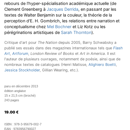
rebours de l'hyper-spécialisation académique actuelle (de
Clement Greenberg à
Jacques Derrida
, en passant par les
textes de Walter Benjamin sur la couleur, la théorie de la
perception d'E. H. Gombrich, les relations entre narration et
conceptualisme chez
Mel Bochner
et Liz Kotz ou les
pérégrinations artistiques de
Sarah Thornton
).
Critique d'art pour
The Nation
depuis 2005, Barry Schwabsky a
publié ses essais dans des magazines internationaux tels que
Flash
Art
,
Artforum
,
London Review of Books
et
Art in America
. Il est
l'auteur de plusieurs ouvrages, notamment de poésie, ainsi que de
nombreux textes de catalogues (Henri Matisse,
Alighiero Boetti
,
Jessica Stockholder
, Gillian Wearing, etc.).
paru en décembre 2013
édition anglaise
15 x 21,5 cm (broché)
243 pages
19.00
€
ISBN :
978-3-95679-002-7
EAN :
9783956790027