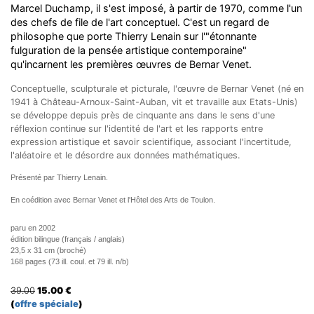
Marcel Duchamp, il s'est imposé, à partir de 1970, comme l'un
des chefs de file de l'art conceptuel. C'est un regard de
philosophe que porte Thierry Lenain sur l'"étonnante
fulguration de la pensée artistique contemporaine"
qu'incarnent les premières œuvres de Bernar Venet.
Conceptuelle, sculpturale et picturale, l'œuvre de Bernar Venet (né en
1941 à Château-Arnoux-Saint-Auban, vit et travaille aux Etats-Unis)
se développe depuis près de cinquante ans dans le sens d'une
réflexion continue sur l'identité de l'art et les rapports entre
expression artistique et savoir scientifique, associant l'incertitude,
l'aléatoire et le désordre aux données mathématiques.
Présenté par Thierry Lenain.
En coédition avec Bernar Venet et l'Hôtel des Arts de Toulon.
paru en 2002
édition bilingue (français / anglais)
23,5 x 31 cm (broché)
168 pages (73 ill. coul. et 79 ill. n/b)
39.00
15.00
€
(
offre spéciale
)