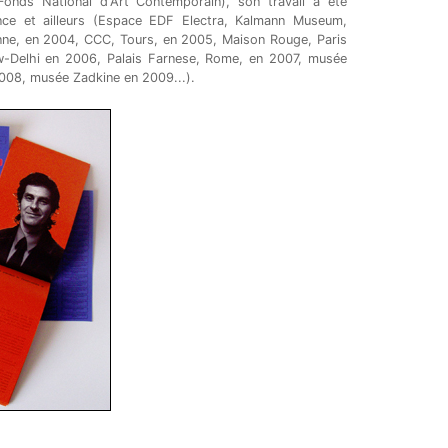
nds National d'Art Contemporain), son travail a été
nce et ailleurs (Espace EDF Electra, Kalmann Museum,
nne, en 2004, CCC, Tours, en 2005, Maison Rouge, Paris
ew-Delhi en 2006, Palais Farnese, Rome, en 2007, musée
2008, musée Zadkine en 2009...).