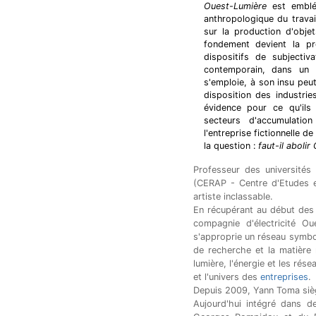
Ouest-Lumière
est emblé
anthropologique du trava
sur la production d'objet
fondement devient la pr
dispositifs de subjecti
contemporain, dans un 
s'emploie, à son insu peu
disposition des industrie
évidence pour ce qu'ils
secteurs d'accumulation
l'entreprise fictionnelle 
la question :
faut-il aboli
Professeur des universités 
(CERAP - Centre d'Etudes e
artiste inclassable.
En récupérant au début des a
compagnie d'électricité Ou
s'approprie un réseau symboli
de recherche et la matière
lumière, l'énergie et les rés
et l'univers des
entreprises
.
Depuis 2009, Yann Toma sièg
Aujourd'hui intégré dans d