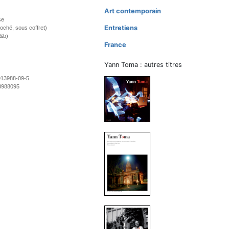
Art contemporain
se
Entretiens
oché, sous coffret)
n&b)
France
Yann Toma : autres titres
913988-09-5
3988095