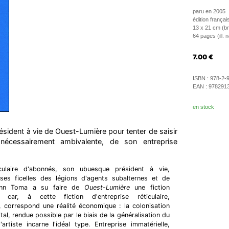
paru en 2005
édition françai
13 x 21 cm (br
64 pages (ill. 
7.00
€
ISBN :
978-2-
EAN :
978291
en stock
résident à vie de Ouest-Lumière pour tenter de saisir
 nécessairement ambivalente, de son entreprise
ulaire d'abonnés, son ubuesque président à vie,
es ficelles des légions d'agents subalternes et de
Yann Toma a su faire de
Ouest-Lumière
une fiction
e, car, à cette fiction d'entreprise réticulaire,
le, correspond une réalité économique : la colonisation
al, rendue possible par le biais de la généralisation du
'artiste incarne l'idéal type. Entreprise immatérielle,