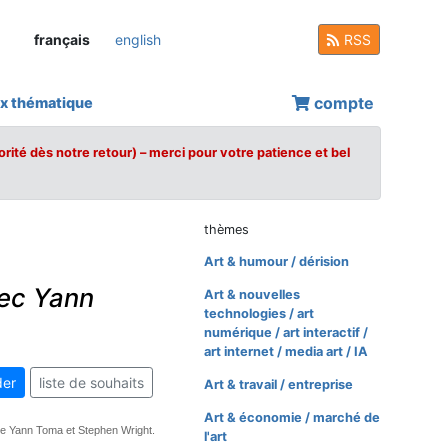
français
english
RSS
compte
x thématique
orité dès notre retour) – merci pour votre patience et bel
thèmes
Art & humour / dérision
vec Yann
Art & nouvelles
technologies / art
numérique / art interactif /
art internet / media art / IA
er
liste de souhaits
Art & travail / entreprise
Art & économie / marché de
re Yann Toma et Stephen Wright.
l'art