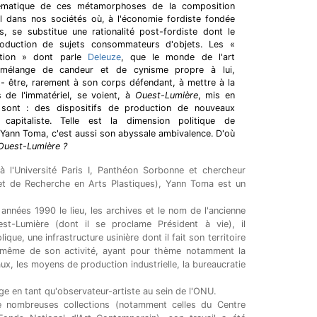
matique de ces métamorphoses de la composition
il dans nos sociétés où, à l'économie fordiste fondée
s, se substitue une rationalité post-fordiste dont le
oduction de sujets consommateurs d'objets. Les «
vation » dont parle
Deleuze
, que le monde de l'art
mélange de candeur et de cynisme propre à lui,
t- être, rarement à son corps défendant, à mettre à la
s de l'immatériel, se voient, à
Ouest-Lumière
, mis en
 sont : des dispositifs de production de nouveaux
 capitaliste. Telle est la dimension politique de
de Yann Toma, c'est aussi son abyssale ambivalence. D'où
r Ouest-Lumière ?
à l'Université Paris I, Panthéon Sorbonne et chercheur
t de Recherche en Arts Plastiques), Yann Toma est un
nnées 1990 le lieu, les archives et le nom de l'ancienne
est-Lumière (dont il se proclame Président à vie), il
que, une infrastructure usinière dont il fait son territoire
 même de son activité, ayant pour thème notamment la
eaux, les moyens de production industrielle, la bureaucratie
e en tant qu'observateur-artiste au sein de l'ONU.
e nombreuses collections (notamment celles du Centre