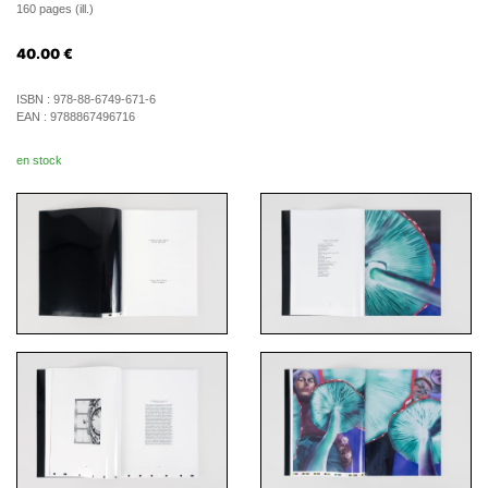
160 pages (ill.)
40.00
€
ISBN :
978-88-6749-671-6
EAN :
9788867496716
en stock