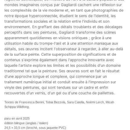
mondes imaginaires conçus par Gagliardi cachent une réflexion sur
les complexités de la vie moderne et, en tant que photographies de
notre époque hyperconnectée, étudient le sens de l'identité, les
transformations sociales et la relation entre l'individu et son
environnement. En greffant des détails troublants et des décalages
perceptifs dans ses peintures, Gagliardi transforme des scènes
apparemment quotidiennes en visions oniriques ; grâce à une
utilisation habile du trompe-l'œil et à une attention maniaque aux
détails, ses œuvres incitent l'observateur à regarder, à aller au-delà
de la surface peinte. Cette superposition de significations et de
contenus s'exprime également dans l'approche innovante avec
laquelle l'artiste explore les limites et les possibilités d'un domaine
traditionnel tel que la peinture. Ses œuvres sont en fait le résultat
d'une approche longue et complexe, qui commence par un
traitement numérique initial et conduit ensuite à l'impression sur
vinyle des peintures, qui sont tendues sur un cadre et enfin
recouvertes d'un vernis, d'un gel ou d'une couche de paillettes.
Textes de Francesca Benini, Tobia Bezzola, Sara Catella, Noëmi Lerch, Micah
Schippa-Wildfong.
paru en avril 2025
édition bilingue (anglais / italien)
24,5 × 33,5 cm (broché, sous jaquette PVC)