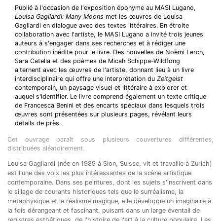
Publié à l'occasion de l'exposition éponyme au MASI Lugano,
Louisa Gagliardi: Many Moons
met les œuvres de Louisa
Gagliardi en dialogue avec des textes littéraires. En étroite
collaboration avec l'artiste, le MASI Lugano a invité trois jeunes
auteurs à s'engager dans ses recherches et à rédiger une
contribution inédite pour le livre. Des nouvelles de Noëmi Lerch,
Sara Catella et des poèmes de Micah Schippa-Wildfong
alternent avec les œuvres de l'artiste, donnant lieu à un livre
interdisciplinaire qui offre une interprétation du
Zeitgeist
contemporain, un paysage visuel et littéraire à explorer et
auquel s'identifier. Le livre comprend également un texte critique
de Francesca Benini et des encarts spéciaux dans lesquels trois
œuvres sont présentées sur plusieurs pages, révélant leurs
détails de près.
Cet ouvrage paraît sous plusieurs couvertures différentes,
distribuées aléatoirement.
Louisa Gagliardi (née en 1989 à Sion, Suisse, vit et travaille à Zurich)
est l'une des voix les plus intéressantes de la scène artistique
contemporaine. Dans ses peintures, dont les sujets s'inscrivent dans
le sillage de courants historiques tels que le surréalisme, la
métaphysique et le réalisme magique, elle développe un imaginaire à
la fois dérangeant et fascinant, puisant dans un large éventail de
registres esthétiques, de l'histoire de l'art à la culture populaire. Les