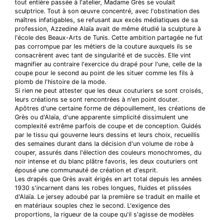
tout entière passée à l'atelier, Madame Grès se voulait
sculptrice. Tout à son œuvre concentré, avec l'obstination des
maîtres infatigables, se refusant aux excès médiatiques de sa
profession, Azzedine Alaïa avait de même étudié la sculpture à
l'école des Beaux-Arts de Tunis. Cette ambition partagée ne fut
pas corrompue par les métiers de la couture auxquels ils se
consacrèrent avec tant de singularité et de succès. Elle vint
magnifier au contraire l'exercice du drapé pour l'une, celle de la
coupe pour le second au point de les situer comme les fils à
plomb de l'histoire de la mode.
Si rien ne peut attester que les deux couturiers se sont croisés,
leurs créations se sont rencontrées à n'en point douter.
Apôtres d'une certaine forme de dépouillement, les créations de
Grès ou d'Alaïa, d'une apparente simplicité dissimulent une
complexité extrême parfois de coupe et de conception. Guidés
par le tissu qui gouverne leurs dessins et leurs choix, recueillis
des semaines durant dans la décision d'un volume de robe à
couper, assurés dans l'élection des couleurs monochromes, du
noir intense et du blanc plâtre favoris, les deux couturiers ont
épousé une communauté de création et d'esprit.
Les drapés que Grès avait érigés en art total depuis les années
1930 s'incarnent dans les robes longues, fluides et plissées
d'Alaïa. Le jersey adoubé par la première se traduit en maille et
en matériaux souples chez le second. L'exigence des
proportions, la rigueur de la coupe qu'il s'agisse de modèles