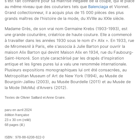
s'est fait connaître pour sa maîtrise inégalée de la coupe, qui le place
au même niveau que des couturiers tels que
Balenciaga
et Vionnet.
Grand collectionneur, il a acquis plus de 15 000 pièces des plus
grands maîtres de l'histoire de la mode, du XVIIIe au XXIe siècle.
Madame Grès, de son vrai nom Germaine Krebs (1903-1993), est
une grande couturière, créatrice de haute couture. Elle a commencé
à travailler dans les années 1930 sous le nom d'« Alix ». En 1933, rue
de Miromesnil à Paris, elle s'associa à Julie Barton pour ouvrir la
maison Alix Barton qui devint Maison Alix en 1934, rue du Faubourg-
Saint-Honoré. Son style caractérisé par les drapés d'inspiration
antique et les lignes pures lui a valu une renommée internationale.
Plusieurs expositions monographiques lui ont été consacrées, au
Metropolitan Museum of Art de New York (1994), au Musée de
Bourgoin-Jallieu (2003), au Musée Bourdelle (2011) et au Musée de
la Mode (MoMu) d'Anvers (2012).
Textes de Olivier Saillard et Anne Graire.
paru en avril 2024
édition française
23 x 30 cm (relié)
68 pages (ill.)
ISBN :
978-88-6208-822-0