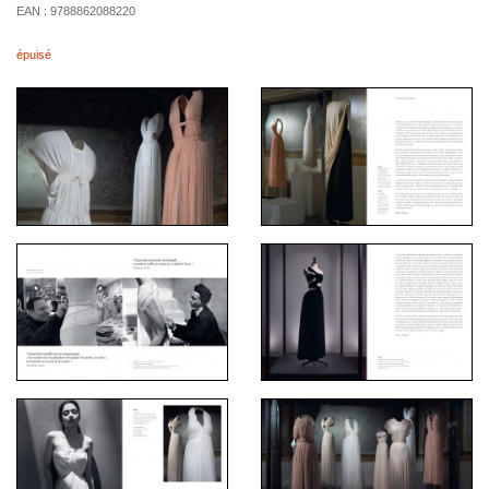
EAN :
9788862088220
épuisé