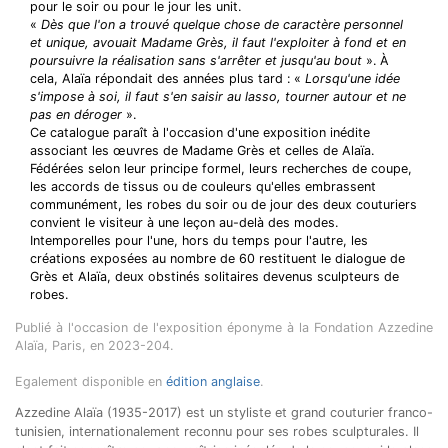
pour le soir ou pour le jour les unit.
«
Dès que l'on a trouvé quelque chose de caractère personnel
et unique, avouait Madame Grès, il faut l'exploiter à fond et en
poursuivre la réalisation sans s'arrêter et jusqu'au bout
». À
cela, Alaïa répondait des années plus tard : «
Lorsqu'une idée
s'impose à soi, il faut s'en saisir au lasso, tourner autour et ne
pas en déroger
».
Ce catalogue paraît à l'occasion d'une exposition inédite
associant les œuvres de Madame Grès et celles de Alaïa.
Fédérées selon leur principe formel, leurs recherches de coupe,
les accords de tissus ou de couleurs qu'elles embrassent
communément, les robes du soir ou de jour des deux couturiers
convient le visiteur à une leçon au-delà des modes.
Intemporelles pour l'une, hors du temps pour l'autre, les
créations exposées au nombre de 60 restituent le dialogue de
Grès et Alaïa, deux obstinés solitaires devenus sculpteurs de
robes.
Publié à l'occasion de l'exposition éponyme à la Fondation Azzedine
Alaïa, Paris, en 2023-204.
Egalement disponible en
édition anglaise
.
Azzedine Alaïa (1935-2017) est un styliste et grand couturier franco-
tunisien, internationalement reconnu pour ses robes sculpturales. Il