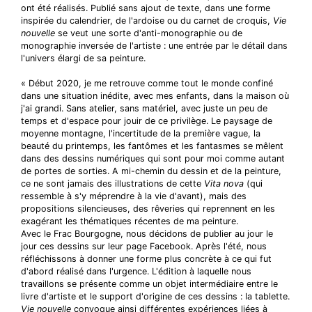
ont été réalisés. Publié sans ajout de texte, dans une forme
inspirée du calendrier, de l'ardoise ou du carnet de croquis,
Vie
nouvelle
se veut une sorte d'anti-monographie ou de
monographie inversée de l'artiste : une entrée par le détail dans
l'univers élargi de sa peinture.
« Début 2020, je me retrouve comme tout le monde confiné
dans une situation inédite, avec mes enfants, dans la maison où
j'ai grandi. Sans atelier, sans matériel, avec juste un peu de
temps et d'espace pour jouir de ce privilège. Le paysage de
moyenne montagne, l'incertitude de la première vague, la
beauté du printemps, les fantômes et les fantasmes se mêlent
dans des dessins numériques qui sont pour moi comme autant
de portes de sorties. A mi-chemin du dessin et de la peinture,
ce ne sont jamais des illustrations de cette
Vita nova
(qui
ressemble à s'y méprendre à la vie d'avant), mais des
propositions silencieuses, des rêveries qui reprennent en les
exagérant les thématiques récentes de ma peinture.
Avec le Frac Bourgogne, nous décidons de publier au jour le
jour ces dessins sur leur page Facebook. Après l'été, nous
réfléchissons à donner une forme plus concrète à ce qui fut
d'abord réalisé dans l'urgence. L'édition à laquelle nous
travaillons se présente comme un objet intermédiaire entre le
livre d'artiste et le support d'origine de ces dessins : la tablette.
Vie nouvelle
convoque ainsi différentes expériences liées à