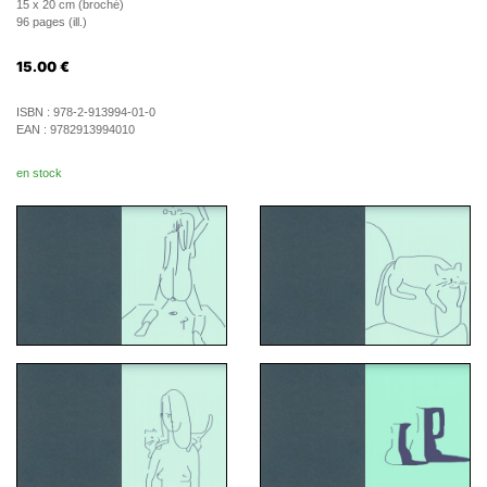
15 x 20 cm (broché)
96 pages (ill.)
15.00
€
ISBN :
978-2-913994-01-0
EAN :
9782913994010
en stock