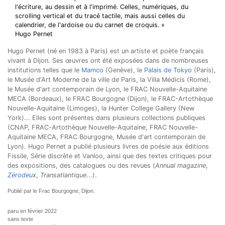
l'écriture, au dessin et à l'imprimé. Celles, numériques, du
scrolling vertical et du tracé tactile, mais aussi celles du
calendrier, de l'ardoise ou du carnet de croquis. »
Hugo Pernet
Hugo Pernet (né en 1983 à Paris) est un artiste et poète français
vivant à Dijon. Ses œuvres ont été exposées dans de nombreuses
institutions telles que le
Mamco
(Genève), le
Palais de Tokyo
(Paris),
le Musée d'Art Moderne de la ville de Paris, la Villa Médicis (Rome),
le Musée d'art contemporain de Lyon, le FRAC Nouvelle-Aquitaine
MECA (Bordeaux), le FRAC Bourgogne (Dijon), le FRAC-Artothèque
Nouvelle-Aquitaine (Limoges), la Hunter College Gallery (New
York)... Elles sont présentes dans plusieurs collections publiques
(CNAP, FRAC-Artothèque Nouvelle-Aquitaine, FRAC Nouvelle-
Aquitaine MECA, FRAC Bourgogne, Musée d'art contemporain de
Lyon). Hugo Pernet a publié plusieurs livres de poésie aux éditions
Fissile, Série discrète et Vanloo, ainsi que des textes critiques pour
des expositions, des catalogues ou des revues (
Annual magazine
,
Zérodeux
,
Transatlantique
...).
Publié par le Frac Bourgogne, Dijon.
paru en février 2022
sans texte