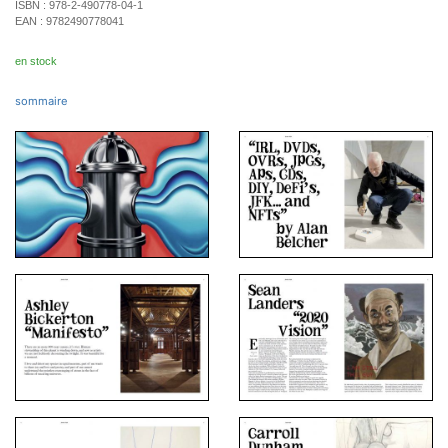
ISBN :
978-2-490778-04-1
EAN :
9782490778041
en stock
sommaire