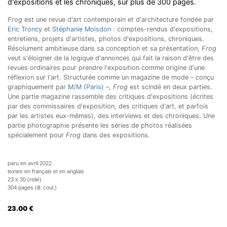
d'expositions et les chroniques, sur plus de 300 pages.
Frog
est une revue d'art contemporain et d'architecture fondée par
Eric Troncy
et
Stéphanie Moisdon
: comptes-rendus d'expositions,
entretiens, projets d'artistes, photos d'expositions, chroniques.
Résolument ambitieuse dans sa conception et sa présentation,
Frog
veut s'éloigner de la logique d'annonces qui fait la raison d'être des
revues ordinaires pour prendre l'exposition comme origine d'une
réflexion sur l'art. Structurée comme un magazine de mode – conçu
graphiquement par
M/M (Paris)
–,
Frog
est scindé en deux parties.
Une partie magazine rassemble des critiques d'expositions (écrites
par des commissaires d'exposition, des critiques d'art, et parfois
par les artistes eux-mêmes), des interviews et des chroniques. Une
partie photographie présente les séries de photos réalisées
spécialement pour
Frog
dans des expositions.
paru en avril 2022
textes en français et en anglais
23 x 30 (relié)
304 pages (ill. coul.)
23.00
€