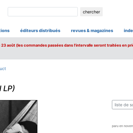
chercher
tions
éditeurs distribués
revues & magazines
inde
u 23 août (les commandes passées dans l'intervalle seront traitées en pri
uct
l LP)
liste de s
paru en nove