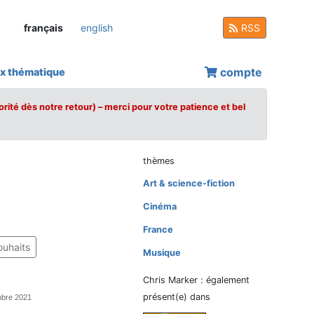
français
english
RSS
compte
x thématique
orité dès notre retour) – merci pour votre patience et bel
thèmes
Art & science-fiction
Cinéma
France
ouhaits
Musique
Chris Marker : également
présent(e) dans
mbre 2021