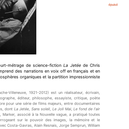
épuisé
ourt-métrage de science-fiction
La Jetée
de Chris
mprend des narrations en voix off en français et en
mosphères organiques et la partition impressionniste
che-Villeneuve, 1921-2012) est un réalisateur, écrivain,
otographe, éditeur, philosophe, essayiste, critique, poète
bre pour une série de films majeurs, entre documentaires
es, dont
La Jetée
,
Sans soleil
,
Le Joli Mai
,
Le fond de l'air
s
, Marker, associé à la Nouvelle vague, a pratiqué toutes
terrogeant sur le pouvoir des images, la mémoire et le
avec Costa-Gavras, Alain Resnais, Jorge Semprun, William