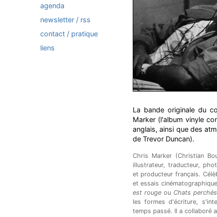
agenda
newsletter / rss
contact / pratique
liens
La bande originale du c
Marker (l'album vinyle co
anglais, ainsi que des at
de Trevor Duncan).
Chris Marker (Christian Bou
illustrateur, traducteur, ph
et producteur français. Célè
et essais cinématographiqu
est rouge
ou
Chats perché
les formes d'écriture, s'in
temps passé. Il a collaboré 