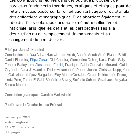
Les contributions réunies dans cet ouvrage proposent de
novueaux fondements théoriques, pratiques et éthiques pour de
futurs musées basés sur la remédiation artistique et curatoriale
des collections ethnographiques. Elles abordent également le
rôle des films coloniaux dans notre mémoire collective et
nationale, ainsi que les défis et les perspectives liés à la
destruction ou au remplacement de monuments et au
changement de nom de rues.
Edité par Jana J. Haeckel.
Contributions de Yaa Addæ Nantwi, Lotte Arndt, Andrés Antebi Arnó, Bianca Baldi,
Daniel Blaufuks,
Filipa César
, Didi Cheeka, Clémentine Deliss, Karfa Diallo, Sally
Fenaux Barleycorn,
Alessandra Ferrini
, Fradique, Pablo Gonzáles Morandi, Guido
Gryseels, Jana J. Haeckel, Didier Houénoudé, Duane Jethro, Christian Kopp, Yann
LeGall, Alberto López Bargados, Eloy Martín Corrales, Grace Ndiritu, Inês Ponte,
Linda Porn, Tamer El Said, Bénédicte Savoy, Stefanie Schulte Strathaus, Mnyaka
Sururu Mboro.
Conception graphique : Caroline Wolewinski.
Publié avec le Goethe-Institut Brüssel.
paru en juin 2021
édition anglaise
14 x 21 cm (broché)
308 pages