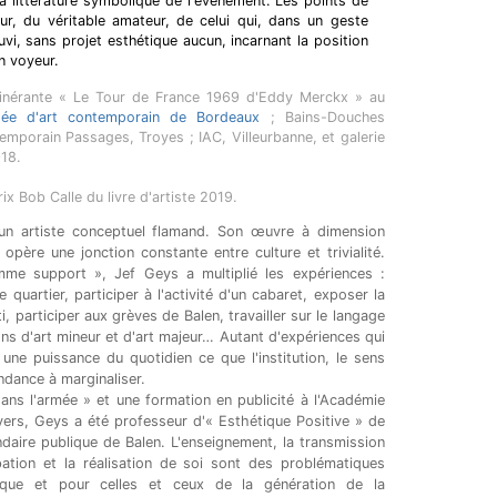
la littérature symbolique de l'évènement. Les points de
ur, du véritable amateur, de celui qui, dans un geste
uvi, sans projet esthétique aucun, incarnant la position
un voyeur.
 itinérante « Le Tour de France 1969 d'Eddy Merckx » au
e d'art contemporain de Bordeaux
; Bains-Douches
temporain Passages, Troyes ; IAC, Villeurbanne, et galerie
18.
rix Bob Calle du livre d'artiste 2019.
un artiste conceptuel flamand. Son œuvre à dimension
opère une jonction constante entre culture et trivialité.
mme support », Jef Geys a multiplié les expériences :
e quartier, participer à l'activité d'un cabaret, exposer la
i, participer aux grèves de Balen, travailler sur le langage
ons d'art mineur et d'art majeur… Autant d'expériences qui
 une puissance du quotidien ce que l'institution, le sens
dance à marginaliser.
ans l'armée » et une formation en publicité à l'Académie
ers, Geys a été professeur d'« Esthétique Positive » de
daire publique de Balen. L'enseignement, la transmission
ation et la réalisation de soi sont des problématiques
ique et pour celles et ceux de la génération de la