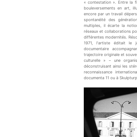
« contestation ». Entre la 
bouleversements en art, ill
encore par un travail déperso
spontanéité des génération
multiples, il écarte la not
réseaux et collaborations pou
différentes modernités. Réso
1971, l'artiste éditait le
documentaire accompagnan
trajectoire originale et souv
culturelle » – une organ
déconstruisant ainsi les stér
reconnaissance internatio
documenta 11 ou à Skulpturp