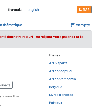
français
english
RSS
compte
x thématique
orité dès notre retour) – merci pour votre patience et bel
thèmes
Art & sports
Art conceptuel
Art contemporain
ouhaits
Belgique
Livres d'artistes
eymouse éditions.
Politique
018