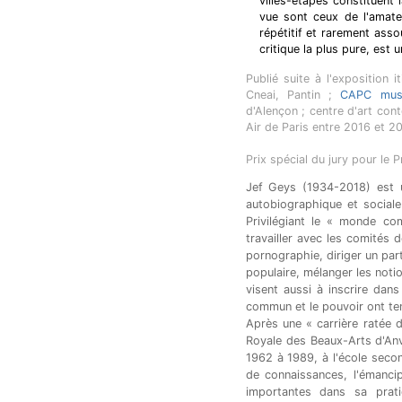
villes-étapes constituent 
vue sont ceux de l'amate
répétitif et rarement asso
critique la plus pure, est 
Publié suite à l'exposition
Cneai, Pantin ;
CAPC musé
d'Alençon ; centre d'art con
Air de Paris entre 2016 et 20
Prix spécial du jury pour le P
Jef Geys (1934-2018)
est 
autobiographique et sociale 
Privilégiant le « monde co
travailler avec les comités d
pornographie, diriger un part
populaire, mélanger les noti
visent aussi à inscrire dans
commun et le pouvoir ont ten
Après une « carrière ratée d
Royale des Beaux-Arts d'Anv
1962 à 1989, à l'école secon
de connaissances, l'émancip
importantes dans sa prat