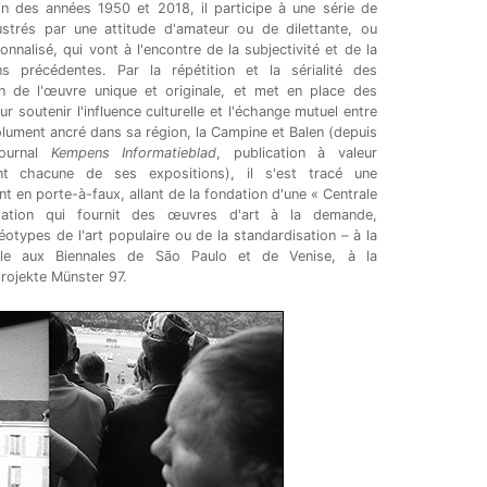
fin des années 1950 et 2018, il participe à une série de
ustrés par une attitude d'amateur ou de dilettante, ou
nnalisé, qui vont à l'encontre de la subjectivité et de la
s précédentes. Par la répétition et la sérialité des
ion de l'œuvre unique et originale, et met en place des
r soutenir l'influence culturelle et l'échange mutuel entre
lument ancré dans sa région, la Campine et Balen (depuis
 journal
Kempens Informatieblad
, publication à valeur
t chacune de ses expositions), il s'est tracé une
ent en porte-à-faux, allant de la fondation d'une « Centrale
isation qui fournit des œuvres d'art à la demande,
éotypes de l'art populaire ou de la standardisation – à la
nale aux Biennales de São Paulo et de Venise, à la
rojekte Münster 97.