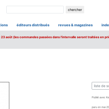
chercher
tions
éditeurs distribués
revues & magazines
inde
u 23 août (les commandes passées dans l'intervalle seront traitées en pri
liste de s
Publié avec K
paru en mai 2