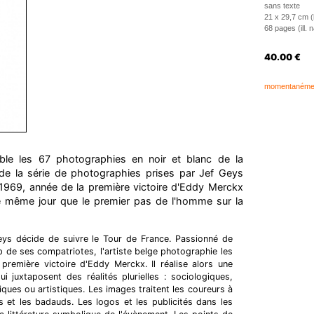
sans texte
21 x 29,7 cm 
68 pages (ill. 
40.00
€
momentanément
mble les 67 photographies en noir et blanc de la
de la série de photographies prises par Jef Geys
 1969, année de la première victoire d'Eddy Merckx
t, le même jour que le premier pas de l'homme sur la
eys décide de suivre le Tour de France. Passionné de
de ses compatriotes, l'artiste belge photographie les
première victoire d'Eddy Merckx. Il réalise alors une
i juxtaposent des réalités plurielles : sociologiques,
ques ou artistiques. Les images traitent les coureurs à
s et les badauds. Les logos et les publicités dans les