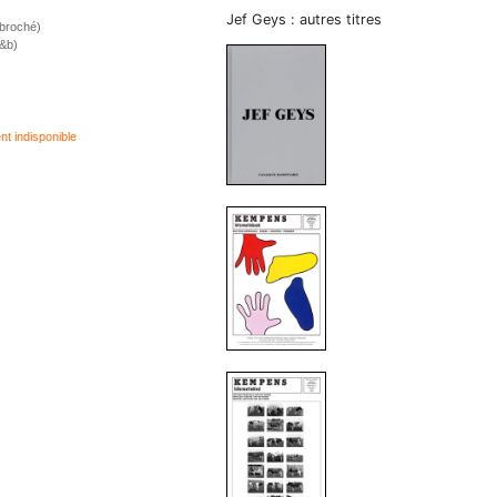
Jef Geys : autres titres
(broché)
n&b)
 indisponible