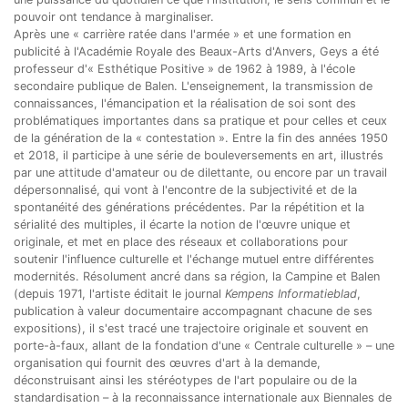
pouvoir ont tendance à marginaliser.
Après une « carrière ratée dans l'armée » et une formation en
publicité à l'Académie Royale des Beaux-Arts d'Anvers, Geys a été
professeur d'« Esthétique Positive » de 1962 à 1989, à l'école
secondaire publique de Balen. L'enseignement, la transmission de
connaissances, l'émancipation et la réalisation de soi sont des
problématiques importantes dans sa pratique et pour celles et ceux
de la génération de la « contestation ». Entre la fin des années 1950
et 2018, il participe à une série de bouleversements en art, illustrés
par une attitude d'amateur ou de dilettante, ou encore par un travail
dépersonnalisé, qui vont à l'encontre de la subjectivité et de la
spontanéité des générations précédentes. Par la répétition et la
sérialité des multiples, il écarte la notion de l'œuvre unique et
originale, et met en place des réseaux et collaborations pour
soutenir l'influence culturelle et l'échange mutuel entre différentes
modernités. Résolument ancré dans sa région, la Campine et Balen
(depuis 1971, l'artiste éditait le journal
Kempens Informatieblad
,
publication à valeur documentaire accompagnant chacune de ses
expositions), il s'est tracé une trajectoire originale et souvent en
porte-à-faux, allant de la fondation d'une « Centrale culturelle » – une
organisation qui fournit des œuvres d'art à la demande,
déconstruisant ainsi les stéréotypes de l'art populaire ou de la
standardisation – à la reconnaissance internationale aux Biennales de