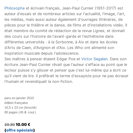
Philosophe
et écrivain français, Jean-Paul Curnier (1951-2017) est
auteur d'essais et de nombreux articles sur l'actualité, l'image, l'art,
les médias, mais aussi auteur également d'ouvrages littéraires, de
pièces pour le théâtre et la danse, de films et d'installations vidéo. Il
était membre du comité de rédaction de la revue
Lignes
, et donnait
des cours sur l'histoire de l'avant-garde et l'esthétisme dans
différentes universités : à la Sorbonne, à Aix et dans les écoles
d'Arts de Caen, d'Avignon et d'Aix. Les Who ont alimenté son
inspiration musicale depuis l'adolescence.
Ses maîtres à penser étaient Edgar Poe et
Victor Segalen
. Dans son
écriture Jean-Paul Curnier rêvait que l'auteur s'efface au point que le
lecteur puisse s'y glisser et penser que c'est lui-même qui a écrit ce
qu'il vient de lire. Il préfèrait le terme d'essayiste pour ne pas écraser
l'humain et revendiquait la non-fiction.
paru en janvier 2010
édition française
16,5 x 23 cm (broché)
80 pages (45 ill. coul.)
20.30
10.00
€
(
offre spéciale
)