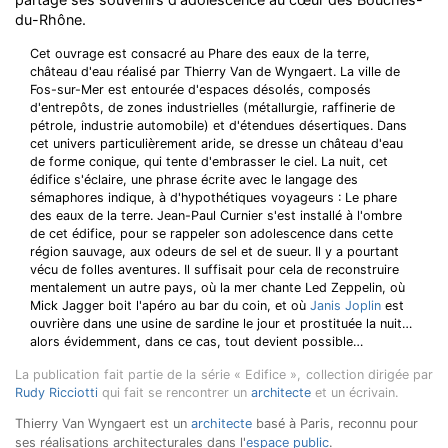
du-Rhône.
Cet ouvrage est consacré au Phare des eaux de la terre,
château d'eau réalisé par Thierry Van de Wyngaert. La ville de
Fos-sur-Mer est entourée d'espaces désolés, composés
d'entrepôts, de zones industrielles (métallurgie, raffinerie de
pétrole, industrie automobile) et d'étendues désertiques. Dans
cet univers particulièrement aride, se dresse un château d'eau
de forme conique, qui tente d'embrasser le ciel. La nuit, cet
édifice s'éclaire, une phrase écrite avec le langage des
sémaphores indique, à d'hypothétiques voyageurs : Le phare
des eaux de la terre. Jean-Paul Curnier s'est installé à l'ombre
de cet édifice, pour se rappeler son adolescence dans cette
région sauvage, aux odeurs de sel et de sueur. Il y a pourtant
vécu de folles aventures. Il suffisait pour cela de reconstruire
mentalement un autre pays, où la mer chante Led Zeppelin, où
Mick Jagger boit l'apéro au bar du coin, et où
Janis Joplin
est
ouvrière dans une usine de sardine le jour et prostituée la nuit…
alors évidemment, dans ce cas, tout devient possible…
La publication fait partie de la série « Edifice », collection dirigée par
Rudy Ricciotti
qui fait se rencontrer un
architecte
et un écrivain.
Thierry Van Wyngaert est un
architecte
basé à Paris, reconnu pour
ses réalisations architecturales dans l'
espace public
.