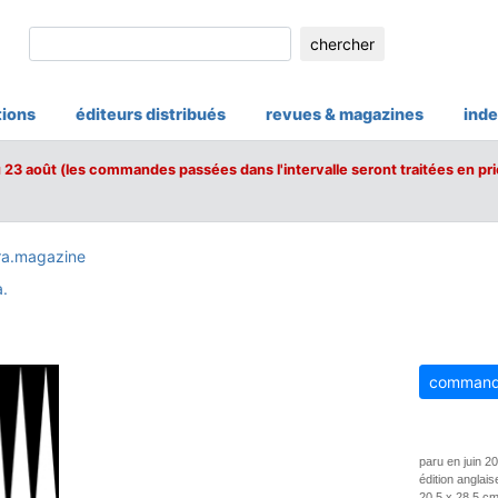
chercher
tions
éditeurs distribués
revues & magazines
inde
u 23 août (les commandes passées dans l'intervalle seront traitées en pri
ra.magazine
.
command
paru en juin 2
édition anglais
20,5 x 28,5 cm