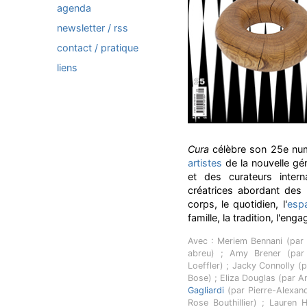
agenda
newsletter / rss
contact / pratique
liens
Cura
célèbre son 25e nu
artistes
de la nouvelle gén
et des curateurs inter
créatrices abordant des 
corps, le quotidien, l'
esp
famille, la tradition, l'en
Avec : Meriem Bennani (par
abreu) ; Amy Brener (par
Loeffler) ; Jacky Connolly 
Bose) ; Eliza Douglas (par An
Gagliardi
(par Pierre-Alexan
Rose Bouthillier) ; Lauren