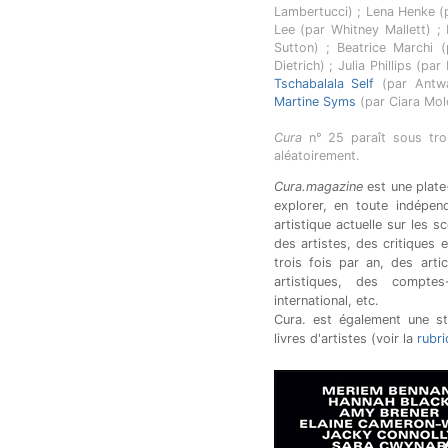
Lambertucci) ; Lena Henke 
Lee (par Whitney Mallett) ;
Sutton) ; Beatrice Marchi (p
Dietrich) ; Julia Phillips (p
Tschabalala Self
(par Antwa
Martine Syms
(par Ciara Mol
Cura
n° 25 paraît sous troi
aléatoirement.
Cura.magazine
est une plate
explorer, en toute indépen
artistique actuelle sur les 
des artistes, des critiques
trois fois par an, des arti
artistiques, des compte
international, etc.
Cura. est également une str
livres d'artistes (voir la
rubr