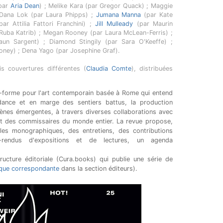
(par
Aria Dean
) ; Melike Kara (par Gregor Quack) ; Maggie
 Dana Lok (par Laura Phipps) ;
Jumana Manna
(par Kate
ar Attilia Fattori Franchini) ;
Jill Mulleady
(par Maurin
ar Ruba Katrib) ; Megan Rooney (par Laura McLean-Ferris) ;
un Sargent) ; Diamond Stingily (par Sara O'Keeffe) ;
oney) ; Dena Yago (par Josephine Graf).
s couvertures différentes (
Claudia Comte
), distribuées
-forme pour l'art contemporain basée à Rome qui entend
dance et en marge des sentiers battus, la production
scènes émergentes, à travers diverses collaborations avec
 et des commissaires du monde entier. La revue propose,
cles monographiques, des entretiens, des contributions
s-rendus d'expositions et de lectures, un agenda
ucture éditoriale (Cura.books) qui publie une série de
ique correspondante
dans la section éditeurs).