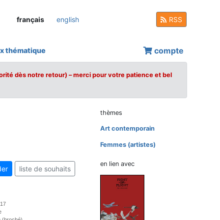
français
english
RSS
compte
x thématique
orité dès notre retour) – merci pour votre patience et bel
thèmes
Art contemporain
Femmes (artistes)
en lien avec
er
liste de souhaits
017
e
 (broché)