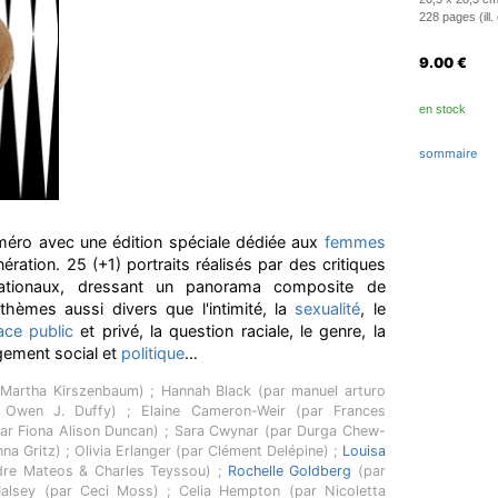
228 pages (ill. 
9.00
€
en stock
sommaire
méro avec une édition spéciale dédiée aux
femmes
ération. 25 (+1) portraits réalisés par des critiques
nationaux, dressant un panorama composite de
thèmes aussi divers que l'intimité, la
sexualité
, le
ace public
et privé, la question raciale, le genre, la
gagement social et
politique
…
 Martha Kirszenbaum) ; Hannah Black (par manuel arturo
 Owen J. Duffy) ; Elaine Cameron-Weir (par Frances
(par Fiona Alison Duncan) ; Sara Cwynar (par Durga Chew-
na Gritz) ; Olivia Erlanger (par Clément Delépine) ;
Louisa
dre Mateos & Charles Teyssou) ;
Rochelle Goldberg
(par
 Halsey (par Ceci Moss) ; Celia Hempton (par Nicoletta