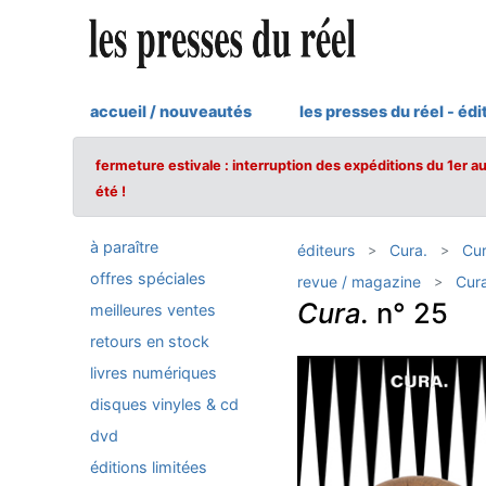
accueil / nouveautés
les presses du réel - édi
fermeture estivale : interruption des expéditions du 1er a
été !
à paraître
éditeurs
Cura.
Cu
offres spéciales
revue / magazine
Cura
Cura.
n° 25
meilleures ventes
retours en stock
livres numériques
disques vinyles & cd
dvd
éditions limitées