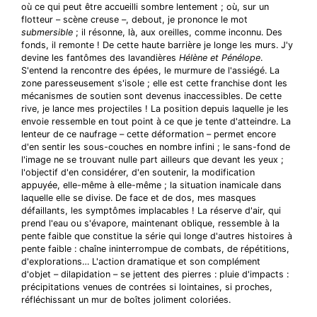
où ce qui peut être accueilli sombre lentement ; où, sur un
flotteur – scène creuse –, debout, je prononce le mot
submersible
; il résonne, là, aux oreilles, comme inconnu. Des
fonds, il remonte ! De cette haute barrière je longe les murs. J'y
devine les fantômes des lavandières
Hélène et Pénélope
.
S'entend la rencontre des épées, le murmure de l'assiégé. La
zone paresseusement s'isole ; elle est cette franchise dont les
mécanismes de soutien sont devenus inaccessibles. De cette
rive, je lance mes projectiles ! La position depuis laquelle je les
envoie ressemble en tout point à ce que je tente d'atteindre. La
lenteur de ce naufrage – cette déformation – permet encore
d'en sentir les sous-couches en nombre infini ; le sans-fond de
l'image ne se trouvant nulle part ailleurs que devant les yeux ;
l'objectif d'en considérer, d'en soutenir, la modification
appuyée, elle-même à elle-même ; la situation inamicale dans
laquelle elle se divise. De face et de dos, mes masques
défaillants, les symptômes implacables ! La réserve d'air, qui
prend l'eau ou s'évapore, maintenant oblique, ressemble à la
pente faible que constitue la série qui longe d'autres histoires à
pente faible : chaîne ininterrompue de combats, de répétitions,
d'explorations… L'action dramatique et son complément
d'objet – dilapidation – se jettent des pierres : pluie d'impacts :
précipitations venues de contrées si lointaines, si proches,
réfléchissant un mur de boîtes joliment coloriées.