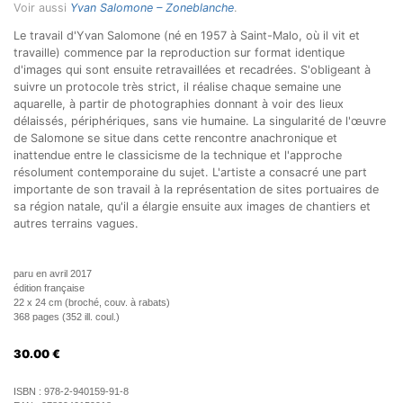
Voir aussi
Yvan Salomone – Zoneblanche
.
Le travail d'Yvan Salomone (né en 1957 à Saint-Malo, où il vit et
travaille) commence par la reproduction sur format identique
d'images qui sont ensuite retravaillées et recadrées. S'obligeant à
suivre un protocole très strict, il réalise chaque semaine une
aquarelle, à partir de photographies donnant à voir des lieux
délaissés, périphériques, sans vie humaine. La singularité de l'œuvre
de Salomone se situe dans cette rencontre anachronique et
inattendue entre le classicisme de la technique et l'approche
résolument contemporaine du sujet. L'artiste a consacré une part
importante de son travail à la représentation de sites portuaires de
sa région natale, qu'il a élargie ensuite aux images de chantiers et
autres terrains vagues.
paru en avril 2017
édition française
22 x 24 cm (broché, couv. à rabats)
368 pages (352 ill. coul.)
30.00
€
ISBN :
978-2-940159-91-8