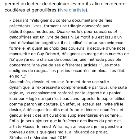
permet au lecteur de décalquer les motifs afin d'en décorer
coudières et genouillères (
livre d'artiste
).
« Désirant m'éloigner du contenu documentaire de mes
précédents livres, formant une trilogie consacrée aux
bibliothèques modestes,
Quatre motifs pour coudières et
genouillères
est un livre de dessin. Le motif élu est issu d'un
test d'évaluation cognitive, il est utilisé ici pour son évidence
formelle, et quant au choix des couleurs, il découle d'une note
manuscrite de Guy Debord, désignant en marge d'un numéro de
l'
IS
que j'ai eu la chance de consulter, une méthode possible
concernant l'analyse de ses différentes articles : “Les mots
soulignés de rouge… Les parties encadrées en bleu… Les filets
en noir…”
Assemblés, dessin et couleur forment donc une suite
dynamique, à l'expressivité compréhensible par tous, une suite
logique, un enchaînement renforcé par la légèreté du papier
intérieur – légèreté qui n'est pas sans rappeler le papier utilisé
comme patron en couture. En effet, le lecteur est invité s'il le
désire, à décalquer les dits motifs pour décorer coudières et
genouillères : des articulations supplémentaires en somme…
Enfin, je peux ajouter que la fraîcheur des livres du poète et
artiste Fluxus, Emmett Williams, sur lesquels je me penche à
nouveau depuis quelques mois, a influencé ce projet.
Stéphane Le Mercier, mai 2016