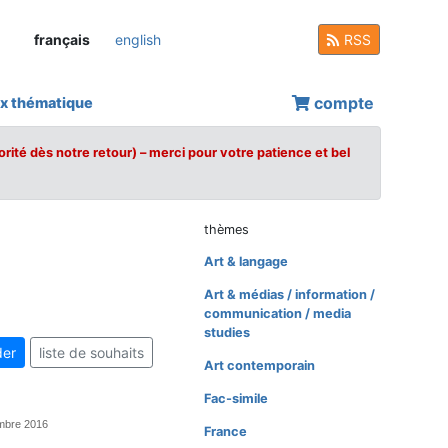
français
english
RSS
compte
x thématique
orité dès notre retour) – merci pour votre patience et bel
thèmes
Art & langage
Art & médias / information /
communication / media
studies
er
liste de souhaits
Art contemporain
Fac-simile
mbre 2016
France