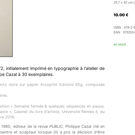
29,7 x 42 cm (
10.00
€
ISBN :
978-2-
EAN :
978291
en stock
2, initialement imprimé en typographie à l'atelier de
ppe Cazal à 30 exemplaires.
ecto noire sur papier Arcoprint Edizioni 85g, composée
ires.
position « Semaine fermée & quelques séquences en pause,
ste », Cabinet du livre d'artiste, Université Rennes II, du
re 2016.
1980, éditeur de la revue
PUBLIC
, Philippe Cazal (né en
eintre et sculpteur lorsque (il) a pris la décision d'être