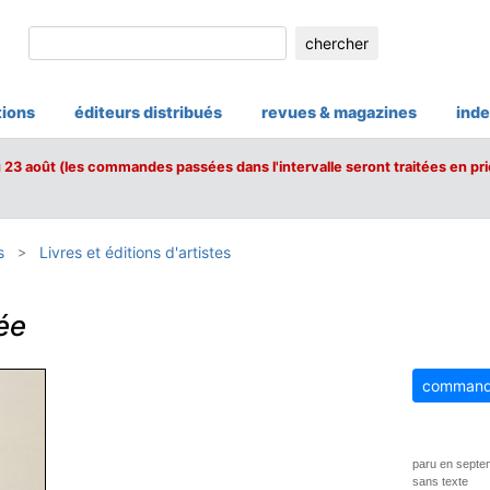
chercher
tions
éditeurs distribués
revues & magazines
inde
u 23 août (les commandes passées dans l'intervalle seront traitées en pri
s
Livres et éditions d'artistes
l
ée
command
paru en septe
sans texte