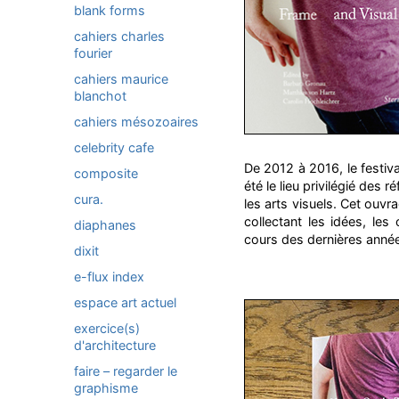
blank forms
cahiers charles
fourier
cahiers maurice
blanchot
cahiers mésozoaires
celebrity cafe
De 2012 à 2016, le festiva
composite
été le lieu privilégié des 
cura.
les arts visuels. Cet ouv
collectant les idées, le
diaphanes
cours des dernières année
dixit
e-flux index
espace art actuel
exercice(s)
d'architecture
faire – regarder le
graphisme