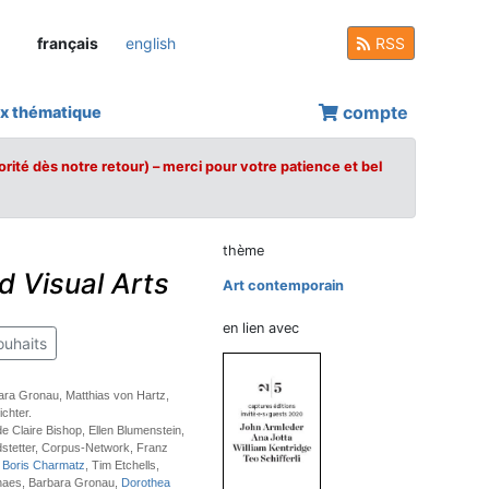
français
english
RSS
compte
x thématique
orité dès notre retour) – merci pour votre patience et bel
thème
d Visual Arts
Art contemporain
en lien avec
ouhaits
ara Gronau, Matthias von Hartz,
ichter.
de Claire Bishop, Ellen Blumenstein,
dstetter, Corpus-Network, Franz
,
Boris Charmatz
, Tim Etchells,
snaes, Barbara Gronau,
Dorothea