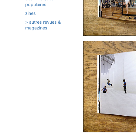
populaires
zines
> autres revues &
magazines