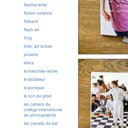
festina lente
fiction-science
fidback
flash art
frog
inter, art actuel
jocaste
klima
la tranchée racine
le dictateur
le portique
le son du grisli
les cahiers du
collège international
de photographie
les carnets du bal