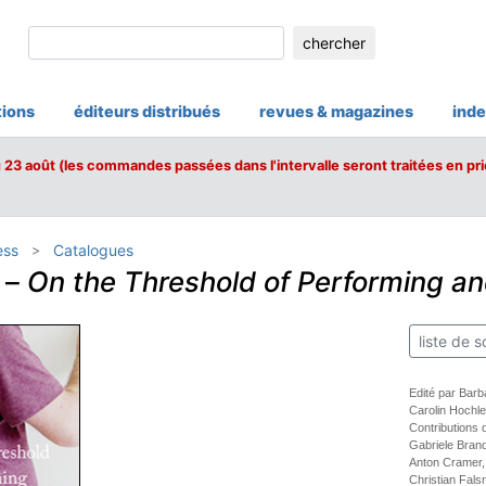
chercher
tions
éditeurs distribués
revues & magazines
inde
u 23 août (les commandes passées dans l'intervalle seront traitées en pri
ess
Catalogues
–
On the Threshold of Performing an
liste de s
Edité par Barb
Carolin Hochle
Contributions 
Gabriele Bran
Anton Cramer
Christian Fal