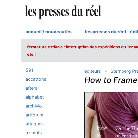
accueil / nouveautés
les presses du réel - édi
fermeture estivale : interruption des expéditions du 1er a
été !
591
éditeurs
Sternberg Pr
How to Frame
accattone
afterall
alphabet
archivio
artforum
attaques
azimuts