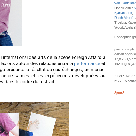
von Hantelma
Hochleichter,
W
Kjartansson
, 
Rabih Mroué
,
Troebst, Katl
Wood, Adela Y
Conception gra
paru en septe
édition anglais
l international des arts de la scène Foreign Affairs a
17,8 x 21,5 cm
réflexions autour des relations entre la
performance
et
192 pages (32 il
rage présente le résultat de ces échanges, un manuel
s connaissances et les expériences développées au
ISBN :
978-3-
s dans le cadre du festival.
EAN :
978395
épuisé