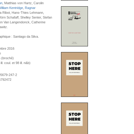
nn
, Matthias von Hartz, Carolin
illiam Kentridge
,
Ragnar
La Ribot, Hans-Thies Lehmann,
 Jörn Schafaff, Shelley Senter, Stefan
een Van Langendonck, Catherine
awitz.
phique : Santiago da Silva.
mbre 2016
e
 (broché)
l. coul. et 98 ill. n&b)
95679-247-2
6792472