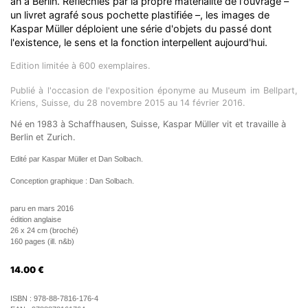
an à Berlin. Réfléchies par la propre matérialité de l'ouvrage –
un livret agrafé sous pochette plastifiée –, les images de
Kaspar Müller déploient une série d'objets du passé dont
l'existence, le sens et la fonction interpellent aujourd'hui.
Edition limitée à 600 exemplaires.
Publié à l'occasion de l'exposition éponyme au Museum im Bellpart,
Kriens, Suisse, du 28 novembre 2015 au 14 février 2016.
Né en 1983 à Schaffhausen, Suisse, Kaspar Müller vit et travaille à
Berlin et Zurich.
Edité par Kaspar Müller et Dan Solbach.
Conception graphique : Dan Solbach.
paru en mars 2016
édition anglaise
26 x 24 cm (broché)
160 pages (ill. n&b)
14.00
€
ISBN :
978-88-7816-176-4