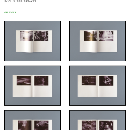
EAN :
9788878161764
en stock