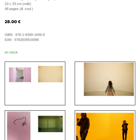
23 x 33 cm (relié)
48 pages (ill. coul.)
28.00
€
ISBN :
978-2-8399-1699-8
EAN :
9782839916998
en stock