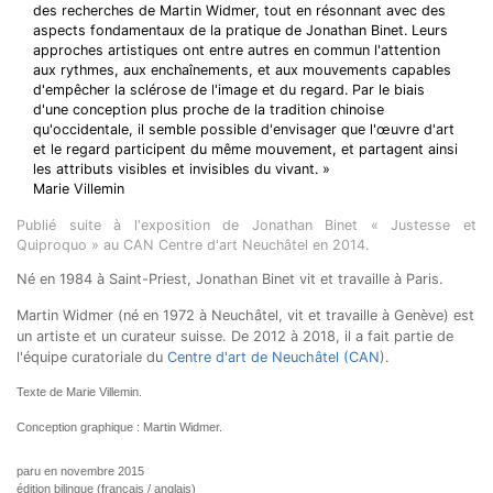
des recherches de Martin Widmer, tout en résonnant avec des
aspects fondamentaux de la pratique de Jonathan Binet. Leurs
approches artistiques ont entre autres en commun l'attention
aux rythmes, aux enchaînements, et aux mouvements capables
d'empêcher la sclérose de l'image et du regard. Par le biais
d'une conception plus proche de la tradition chinoise
qu'occidentale, il semble possible d'envisager que l'œuvre d'art
et le regard participent du même mouvement, et partagent ainsi
les attributs visibles et invisibles du vivant. »
Marie Villemin
Publié suite à l'exposition de Jonathan Binet « Justesse et
Quiproquo » au CAN Centre d'art Neuchâtel en 2014.
Né en 1984 à Saint-Priest, Jonathan Binet vit et travaille à Paris.
Martin Widmer (né en 1972 à Neuchâtel, vit et travaille à Genève) est
un artiste et un curateur suisse. De 2012 à 2018, il a fait partie de
l'équipe curatoriale du
Centre d'art de Neuchâtel (CAN)
.
Texte de Marie Villemin.
Conception graphique : Martin Widmer.
paru en novembre 2015
édition bilingue (français / anglais)