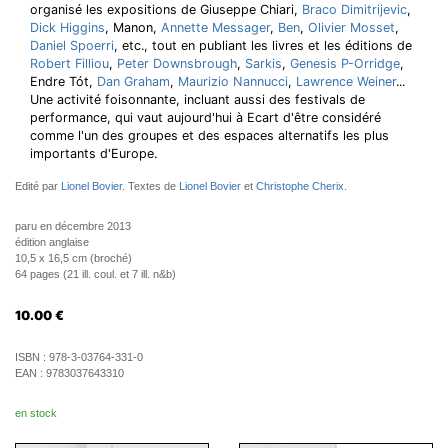
organisé les expositions de Giuseppe Chiari,
Braco Dimitrijevic
,
Dick Higgins
, Manon,
Annette Messager
,
Ben
,
Olivier Mosset
,
Daniel Spoerri
, etc., tout en publiant les livres et les éditions de
Robert Filliou
,
Peter Downsbrough
,
Sarkis
,
Genesis P-Orridge
,
Endre Tót,
Dan Graham
,
Maurizio Nannucci
,
Lawrence Weiner
...
Une activité foisonnante, incluant aussi des festivals de
performance, qui vaut aujourd'hui à Ecart d'être considéré
comme l'un des groupes et des espaces alternatifs les plus
importants d'Europe.
Edité par
Lionel Bovier
. Textes de
Lionel Bovier
et
Christophe Cherix
.
paru en décembre 2013
édition anglaise
10,5 x 16,5 cm (broché)
64 pages (21 ill. coul. et 7 ill. n&b)
10.00
€
ISBN :
978-3-03764-331-0
EAN :
9783037643310
en stock