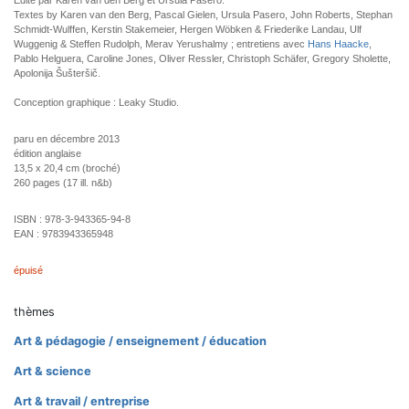
Edité par Karen van den Berg et Ursula Pasero.
Textes by Karen van den Berg, Pascal Gielen, Ursula Pasero, John Roberts, Stephan
Schmidt-Wulffen, Kerstin Stakemeier, Hergen Wöbken & Friederike Landau, Ulf
Wuggenig & Steffen Rudolph, Merav Yerushalmy ; entretiens avec
Hans Haacke
,
Pablo Helguera, Caroline Jones, Oliver Ressler, Christoph Schäfer, Gregory Sholette,
Apolonija Šušteršič.
Conception graphique : Leaky Studio.
paru en décembre 2013
édition anglaise
13,5 x 20,4 cm (broché)
260 pages (17 ill. n&b)
ISBN :
978-3-943365-94-8
EAN :
9783943365948
épuisé
thèmes
Art & pédagogie / enseignement / éducation
Art & science
Art & travail / entreprise