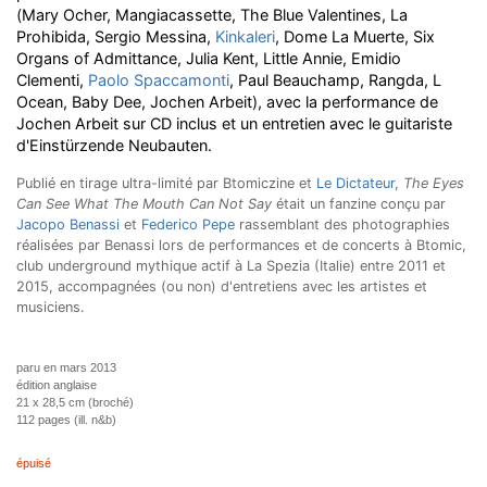
(Mary Ocher, Mangiacassette, The Blue Valentines, La
Prohibida, Sergio Messina,
Kinkaleri
, Dome La Muerte, Six
Organs of Admittance, Julia Kent, Little Annie, Emidio
Clementi,
Paolo Spaccamonti
, Paul Beauchamp, Rangda, L
Ocean, Baby Dee, Jochen Arbeit), avec la performance de
Jochen Arbeit sur CD inclus et un entretien avec le guitariste
d'Einstürzende Neubauten.
Publié en tirage ultra-limité par Btomiczine et
Le Dictateur
,
The Eyes
Can See What The Mouth Can Not Say
était un fanzine conçu par
Jacopo Benassi
et
Federico Pepe
rassemblant des photographies
réalisées par Benassi lors de performances et de concerts à Btomic,
club underground mythique actif à La Spezia (Italie) entre 2011 et
2015, accompagnées (ou non) d'entretiens avec les artistes et
musiciens.
paru en mars 2013
édition anglaise
21 x 28,5 cm (broché)
112 pages (ill. n&b)
épuisé