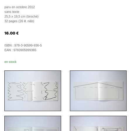
paru en octobre 2012
sans texte
25,5 x 19,5 cm (broché)
32 pages (26 ill. n&b)
16.00
€
ISBN :
978-3-90599-936-5
EAN :
9783905999365
en stock