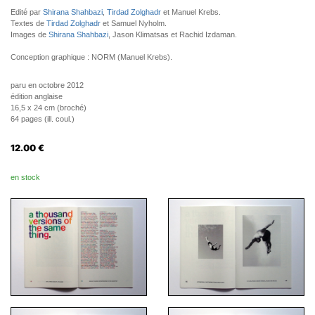
Edité par
Shirana Shahbazi
,
Tirdad Zolghadr
et Manuel Krebs.
Textes de
Tirdad Zolghadr
et Samuel Nyholm.
Images de
Shirana Shahbazi
, Jason Klimatsas et Rachid Izdaman.
Conception graphique : NORM (Manuel Krebs).
paru en octobre 2012
édition anglaise
16,5 x 24 cm (broché)
64 pages (ill. coul.)
12.00
€
en stock