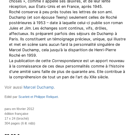
choses », comme il appelle ses œuvres, et de leur lente
réception, aux États-Unis et en France, après 1945.
Roché conserve à peu près toutes les lettres de son ami.
Duchamp (et son épouse Teeny) seulement celles de Roché
postérieures à 1953 – date à laquelle celui-ci publie son roman
Jules et Jim
. Les échanges sont continus, vifs, drôles,
affectueux. Ils préparent parfois des séjours de Duchamp à
Paris. Ils constituent un témoignage précieux, unique, qui illustre
et met en scène sans aucun fard la personnalité singulière de
Marcel Duchamp, cela jusqu'à la disparition de Henri-Pierre
Roché en 1959.
La publication de cette
Correspondance
est un apport nouveau
à la connaissance de ces deux personnalités comme à l'histoire
d'une amitié sans faille de plus de quarante ans. Elle contribue à
la compréhension de tout un pan de l'art du XXe siècle.
Voir aussi
Marcel Duchamp
.
Edité par
Scarlett et Philippe Reliquet
.
paru en février 2012
édition française
17 x 24 (broché)
304 pages (6 ill. n&b)