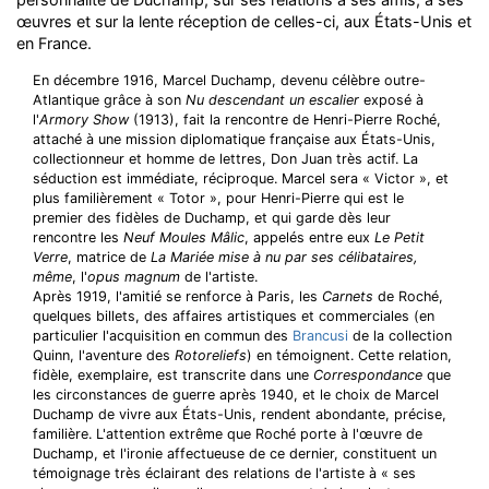
œuvres et sur la lente réception de celles-ci, aux États-Unis et
en France.
En décembre 1916, Marcel Duchamp, devenu célèbre outre-
Atlantique grâce à son
Nu descendant un escalier
exposé à
l'
Armory Show
(1913), fait la rencontre de Henri-Pierre Roché,
attaché à une mission diplomatique française aux États-Unis,
collectionneur et homme de lettres, Don Juan très actif. La
séduction est immédiate, réciproque. Marcel sera « Victor », et
plus familièrement « Totor », pour Henri-Pierre qui est le
premier des fidèles de Duchamp, et qui garde dès leur
rencontre les
Neuf Moules Mâlic
, appelés entre eux
Le Petit
Verre
, matrice de
La Mariée mise à nu par ses célibataires,
même
, l'
opus magnum
de l'artiste.
Après 1919, l'amitié se renforce à Paris, les
Carnets
de Roché,
quelques billets, des affaires artistiques et commerciales (en
particulier l'acquisition en commun des
Brancusi
de la collection
Quinn, l'aventure des
Rotoreliefs
) en témoignent. Cette relation,
fidèle, exemplaire, est transcrite dans une
Correspondance
que
les circonstances de guerre après 1940, et le choix de Marcel
Duchamp de vivre aux États-Unis, rendent abondante, précise,
familière. L'attention extrême que Roché porte à l'œuvre de
Duchamp, et l'ironie affectueuse de ce dernier, constituent un
témoignage très éclairant des relations de l'artiste à « ses