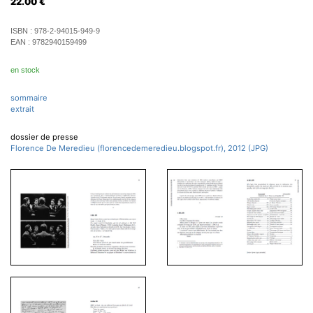
22.00
€
ISBN :
978-2-94015-949-9
EAN :
9782940159499
en stock
sommaire
extrait
dossier de presse
Florence De Meredieu (florencedemeredieu.blogspot.fr), 2012 (JPG)