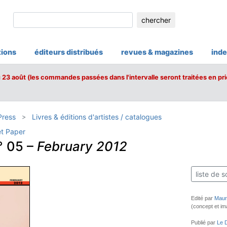
chercher
tions
éditeurs distribués
revues & magazines
inde
u 23 août (les commandes passées dans l'intervalle seront traitées en pri
Press
Livres & éditions d'artistes / catalogues
et Paper
° 05 –
February 2012
liste de s
Edité par
Mauri
(concept et im
Publié par
Le D