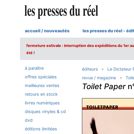
accueil / nouveautés
les presses du réel - édi
fermeture estivale : interruption des expéditions du 1er a
été !
à paraître
éditeurs
Le Dictateur 
offres spéciales
revue / magazine
Toil
Toilet Paper
n
meilleures ventes
retours en stock
livres numériques
disques vinyles & cd
dvd
éditions limitées