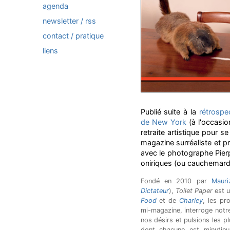
agenda
newsletter / rss
contact / pratique
liens
Publié suite à la
rétrospe
de New York
(à l'occasio
retraite artistique pour s
magazine surréaliste et pr
avec le photographe Pierp
oniriques (ou cauchemar
Fondé en 2010 par
Mauri
Dictateur
),
Toilet Paper
est u
Food
et de
Charley
, les pr
mi-magazine, interroge notr
nos désirs et pulsions les p
dont chacune est minutieu