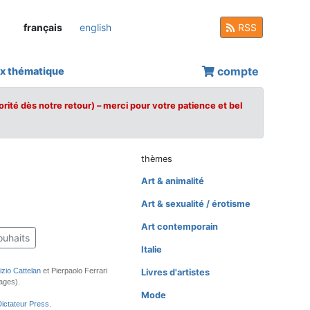
français
english
RSS
compte
x thématique
orité dès notre retour) – merci pour votre patience et bel
thèmes
Art & animalité
Art & sexualité / érotisme
Art contemporain
ouhaits
Italie
zio Cattelan
et Pierpaolo Ferrari
Livres d'artistes
ages).
Mode
ictateur Press
.