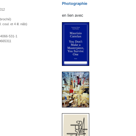
Photographie
2012
en lien avec
(broché)
. coul. et 4 ill. n&b)
84066-531-1
0665311