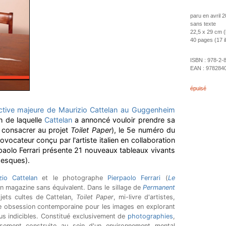
paru en avril 
sans texte
22,5 x 29 cm 
40 pages (17 ill
ISBN :
978-2-
EAN :
978284
épuisé
ctive majeure de Maurizio Cattelan au Guggenheim
n de laquelle
Cattelan
a annoncé vouloir prendre sa
e consacrer au projet
Toilet Paper
), le 5e numéro du
ovocateur conçu par l'artiste italien en collaboration
aolo Ferrari présente 21 nouveaux tableaux vivants
desques).
zio Cattelan
et le photographe
Pierpaolo Ferrari
(
Le
n magazine sans équivalent. Dans le sillage de
Permanent
ojets cultes de Cattelan,
Toilet Paper
, mi-livre d'artistes,
e obsession contemporaine pour les images en explorant
lus indicibles. Constitué exclusivement de
photographies
,
sement construite au sein d'un environnement mental