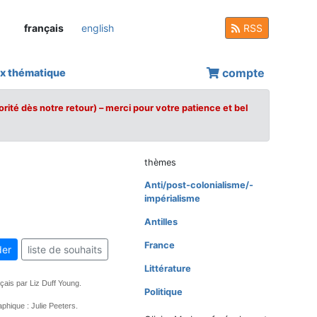
français
english
RSS
compte
x thématique
orité dès notre retour) – merci pour votre patience et bel
thèmes
Anti/post-colonialisme/-
impérialisme
Antilles
France
er
liste de souhaits
Littérature
nçais par Liz Duff Young.
Politique
phique : Julie Peeters.