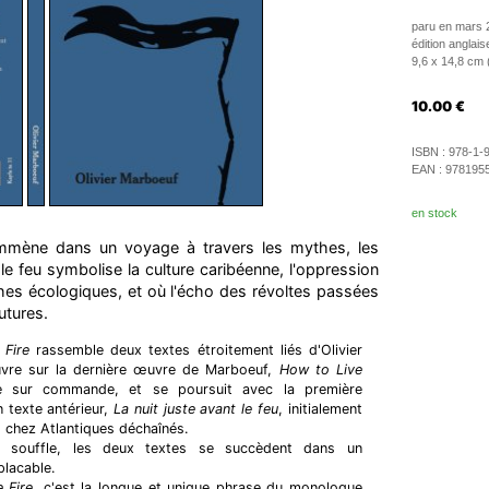
paru en mars 
édition anglais
9,6 x 14,8 cm 
10.00
€
ISBN :
978-1-
EAN :
978195
en stock
mmène dans un voyage à travers les mythes, les
 le feu symbolise la culture caribéenne, l'oppression
phes écologiques, et où l'écho des révoltes passées
utures.
 Fire
rassemble deux textes étroitement liés d'Olivier
uvre sur la dernière œuvre de Marboeuf,
How to Live
te sur commande, et se poursuit avec la première
n texte antérieur,
La nuit juste avant le feu
, initialement
5 chez Atlantiques déchaînés.
 souffle, les deux textes se succèdent dans un
lacable.
 Fire
, c'est la longue et unique phrase du monologue