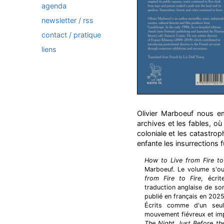
agenda
newsletter / rss
contact / pratique
liens
Olivier Marboeuf nous e
archives et les fables, où
coloniale et les catastro
enfante les insurrections f
How to Live from Fire to
Marboeuf. Le volume s'o
from Fire to Fire
, écri
traduction anglaise de so
publié en français en 202
Écrits comme d'un seul
mouvement fiévreux et imp
The Night Just Before the