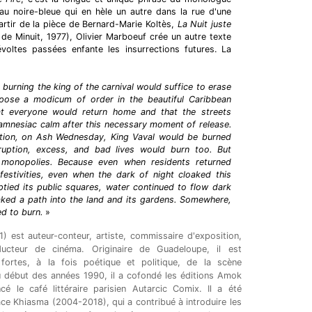
eau noire-bleue qui en hèle un autre dans la rue d'une
artir de la pièce de Bernard-Marie Koltès,
La Nuit juste
de Minuit, 1977), Olivier Marboeuf crée un autre texte
évoltes passées enfante les insurrections futures. La
 burning the king of the carnival would suffice to erase
pose a modicum of order in the beautiful Caribbean
at everyone would return home and that the streets
 amnesiac calm after this necessary moment of release.
ation, on Ash Wednesday, King Vaval would be burned
ruption, excess, and bad lives would burn too. But
monopolies. Because even when residents returned
estivities, even when the dark of night cloaked this
ptied its public squares, water continued to flow dark
ked a path into the land and its gardens. Somewhere,
ed to burn.
»
) est auteur-conteur, artiste, commissaire d'exposition,
oducteur de cinéma. Originaire de Guadeloupe, il est
 fortes, à la fois poétique et politique, de la scène
début des années 1990, il a cofondé les éditions Amok
cé le café littéraire parisien Autarcic Comix. Il a été
pace Khiasma (2004-2018), qui a contribué à introduire les