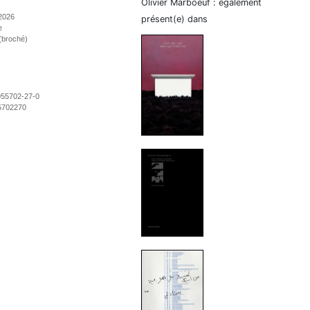
Olivier Marboeuf : également
2026
présent(e) dans
e
(broché)
955702-27-0
5702270