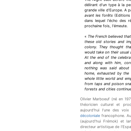
délirant d'un type à la p
grande ville d'Europe. A p
avant les forêts
(Editions 
dans lequel l'écho des r
prochaine fois, l'émeute.
«
The French believed that
these old stories and im
colony. They thought th
would take on their usual
At the end of the celebr
and along with him, cor
nothing was said about 
home, exhausted by the f
whole little world and em
from taps and poison sna
forests and cities continu
Olivier Marboeuf (né en 1971
théoricien culturel et pr
aujourd'hui l'une des voix
décoloniale
francophone. Au 
(aujourd'hui Frémok) et lan
directeur artistique de l'Es