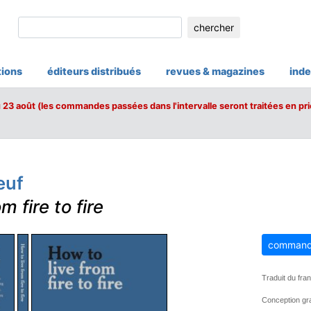
chercher
tions
éditeurs distribués
revues & magazines
inde
u 23 août (les commandes passées dans l'intervalle seront traitées en pri
euf
m fire to fire
command
Traduit du fra
Conception gra