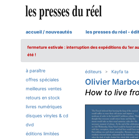
accueil / nouveautés
les presses du réel - édi
fermeture estivale : interruption des expéditions du 1er a
été !
à paraître
éditeurs
Kayfa ta
offres spéciales
Olivier Marbo
meilleures ventes
How to live fro
retours en stock
livres numériques
disques vinyles & cd
dvd
éditions limitées