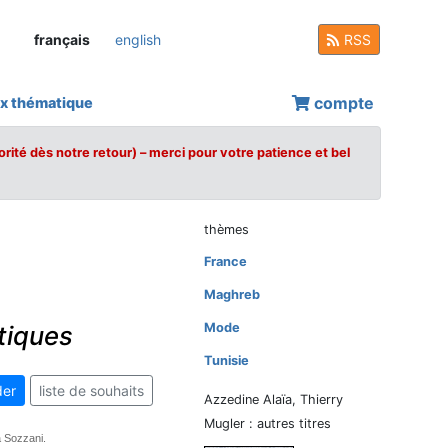
français
english
RSS
compte
x thématique
orité dès notre retour) – merci pour votre patience et bel
thèmes
France
Maghreb
tiques
Mode
Tunisie
er
liste de souhaits
Azzedine Alaïa, Thierry
Mugler : autres titres
a Sozzani.