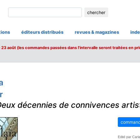
chercher
tions
éditeurs distribués
revues & magazines
inde
u 23 août (les commandes passées dans l'intervalle seront traitées en pri
a
r
eux décennies de connivences artis
command
Edité par Carl