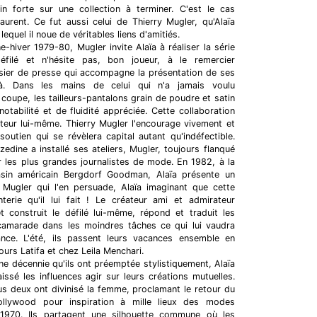
 forte sur une collection à terminer. C'est le cas
urent. Ce fut aussi celui de Thierry Mugler, qu'Alaïa
equel il noue de véritables liens d'amitiés.
-hiver 1979-80, Mugler invite Alaïa à réaliser la série
ilé et n'hésite pas, bon joueur, à le remercier
sier de presse qui accompagne la présentation de ses
là. Dans les mains de celui qui n'a jamais voulu
a coupe, les tailleurs-pantalons grain de poudre et satin
otabilité et de fluidité appréciée. Cette collaboration
éateur lui-même. Thierry Mugler l'encourage vivement et
soutien qui se révèlera capital autant qu'indéfectible.
edine a installé ses ateliers, Mugler, toujours flanqué
ir les plus grandes journalistes de mode. En 1982, à la
in américain Bergdorf Goodman, Alaïa présente un
 Mugler qui l'en persuade, Alaïa imaginant que cette
nterie qu'il lui fait ! Le créateur ami et admirateur
t construit le défilé lui-même, répond et traduit les
 camarade dans les moindres tâches ce qui lui vaudra
ance. L'été, ils passent leurs vacances ensemble en
ours Latifa et chez Leila Menchari.
 décennie qu'ils ont préemptée stylistiquement, Alaïa
issé les influences agir sur leurs créations mutuelles.
s deux ont divinisé la femme, proclamant le retour du
llywood pour inspiration à mille lieux des modes
 1970. Ils partagent une silhouette commune où les