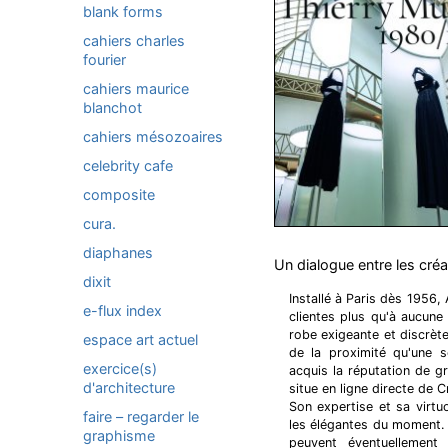
blank forms
cahiers charles
fourier
cahiers maurice
blanchot
cahiers mésozoaires
celebrity cafe
composite
cura.
diaphanes
Un dialogue entre les créa
dixit
Installé à Paris dès 1956
e-flux index
clientes plus qu'à aucun
robe exigeante et discrète
espace art actuel
de la proximité qu'une 
exercice(s)
acquis la réputation de g
d'architecture
situe en ligne directe de 
Son expertise et sa virt
faire – regarder le
les élégantes du moment. 
graphisme
peuvent éventuellement