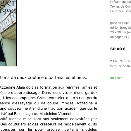
Préface de Ja
Textes de Olivi
Laurence Ben
paru en juillet
édition françai
23 x 30 cm (rel
88 pages (ill.)
50.00
€
ISBN :
978-88
EAN :
978886
tions de deux couturiers partenaires et amis.
en stock
, Azzedine Alaïa doit sa formation aux femmes, amies et
e école d'apprentissage. Dans leurs vœux d'une garde-
, il les accompagne. Grand couturier qui n'a rien perdu
séance d'essayage ou de coupe impose, Azzedine a
rand coupeur héritier d'une tradition académique qui le
Cristóbal Balenciaga ou Madeleine Vionnet.
uosité technique ne sont pas seulement convoitées par
Des couturiers et des créateurs de mode savent qu'ils
 compter sur lui pour préciser certains modèles