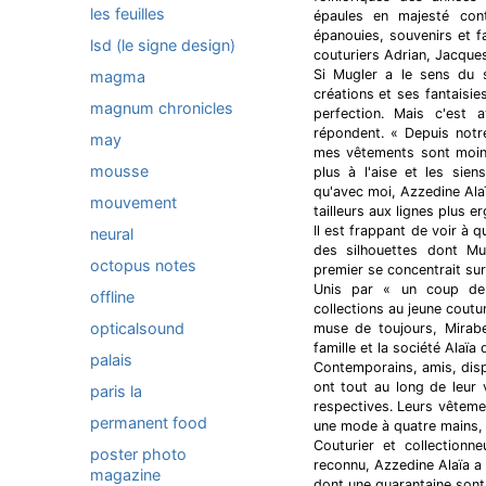
les feuilles
épaules en majesté cont
épanouies, souvenirs et 
lsd (le signe design)
couturiers Adrian, Jacque
Si Mugler a le sens du s
magma
créations et ses fantaisie
magnum chronicles
perfection. Mais c'est 
répondent. « Depuis notr
may
mes vêtements sont moins
mousse
plus à l'aise et les sie
qu'avec moi, Azzedine Alaï
mouvement
tailleurs aux lignes plus 
Il est frappant de voir à 
neural
des silhouettes dont Mug
octopus notes
premier se concentrait su
Unis par « un coup de 
offline
collections au jeune coutu
opticalsound
muse de toujours, Mirabe
famille et la société Alaï
palais
Contemporains, amis, dispa
ont tout au long de leur 
paris la
respectives. Leurs vêtem
permanent food
une mode à quatre mains,
Couturier et collectionn
poster photo
reconnu, Azzedine Alaïa a
magazine
dont une quarantaine sont