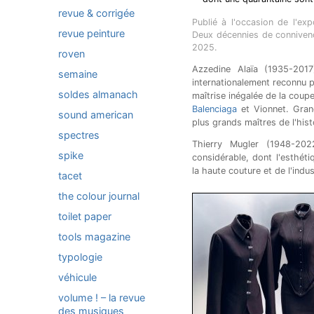
revue & corrigée
Publié à l'occasion de l'ex
revue peinture
Deux décennies de connivence
2025.
roven
Azzedine Alaïa (1935-2017)
semaine
internationalement reconnu po
soldes almanach
maîtrise inégalée de la coup
Balenciaga
et Vionnet. Grand
sound american
plus grands maîtres de l'hist
spectres
Thierry Mugler (1948-202
spike
considérable, dont l'esthé
la haute couture et de l'indu
tacet
the colour journal
toilet paper
tools magazine
typologie
véhicule
volume ! – la revue
des musiques