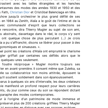
rastent avec les tailles étranglées et les hanches
fantasmes des modes des années 1930 et 1950 et des
s Fath,
Christian Dior
et Cristóbal Balenciaga en tête.
how jusqu'à orchestrer le plus grand défilé de ses
s en 1984 au Zenith, Alaïa a le goût de l'intime et de la
avec communauté d'esprit que leurs collections se
e rencontre, dira Thierry Mugler au sujet de son ami,
 abstraits, davantage dans le réel, le corps s'y sent
ns ont quelque chose de plus percutant (…) Je crois
a a pu s'affranchir, disons se libérer pour passer à des
ergonomiques et sinueuses. ».
quel point les créations d'Alaïa ont emprunté le charisme
ler griffait par centaines ses défilés alors que le
r quelques-unes seulement.
foudre réciproque » Mugler montre toujours ses
rier en avant-première. Il consent même que Zuleika, sa
lle sa collaboratrice non moins attitrée, épousent la
a qu'il soutient solidement dans son épanouissement.
rus à quelques six ans d'intervalle, les deux créateurs
vie manifesté un profond respect pour leurs carrières
ents, du jour comme ceux du soir se répondent dictant
 paraphe des modes contemporaines.
eur à l'origine d'un patrimoine de mode immense et
 préservé plus de 200 créations griffées Thierry Mugler
 ici exposées en dialogue avec ses propres archives.