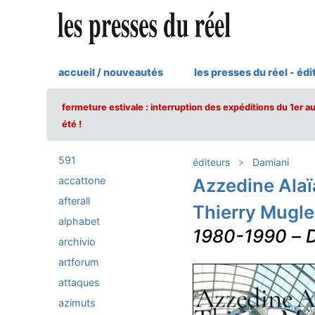
accueil / nouveautés
les presses du réel - édi
fermeture estivale : interruption des expéditions du 1er a
été !
591
éditeurs
Damiani
accattone
Azzedine Alaï
afterall
Thierry Mugle
alphabet
1980-1990
–
D
archivio
artforum
attaques
azimuts