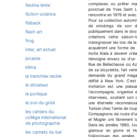
complexes ou prêter main
festina lente
ponctuel de Yves Saint La
fiction-science
rencontre en 1979 et avec l
Pour sa collection automne
fidback
de smokings de son déf
flash art
publiquement dans le dos
créations cette saison-
frog
transgresser les lois de l
acquièrent une forme de n
inter, art actuel
incite Alaïa à devenir cr
jocaste
témoigne envers lui d'un 
Rue de Bellechasse où Azz
klima
de sa bicyclette, fait ven
demande du grand magas
la tranchée racine
défilé à New York. C'est
le dictateur
invitation est une plaisa
l'accompagne, organise e
le portique
interviews, soutient son
le son du grisli
une éternelle reconnaiss
Tunisie chez l'amie de touj
les cahiers du
Compagnons de route d'une
collège international
et Mugler ont librement la
de photographie
Dans les années 1980, tou
glamour en gloire et Ho
les carnets du bal
folkloriques des années