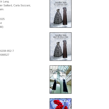
ck Lang.
er Saillard, Carla Sozzani,
aim.
 2025
se
ié)
-6208-852-7
2088527