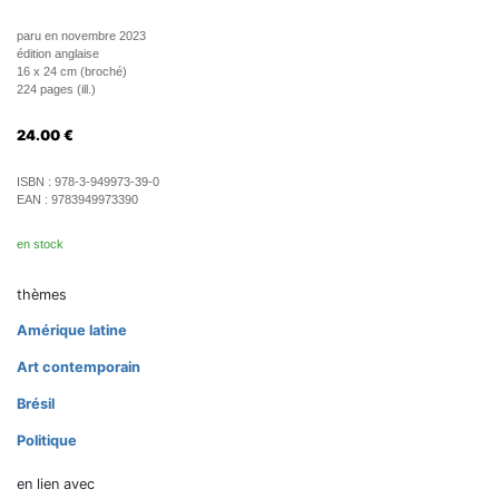
paru en novembre 2023
édition anglaise
16 x 24 cm (broché)
224 pages (ill.)
24.00
€
ISBN :
978-3-949973-39-0
EAN :
9783949973390
en stock
thèmes
Amérique latine
Art contemporain
Brésil
Politique
en lien avec