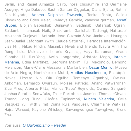
Berlin, and Rasiel Almanza Cairo, nora chipaumire and Germaine
Acogny, Ange Dakouo, Bastin Santan Diggekar, Diana Ejaita, Rotimi
Fani-Kayode,
Adama Delphine Fawundu
, Tanka Fonta, Saliou
Cissokho and Eden Meier, Gwladys Gambie, vanessa german,
Assaf
Gruber
, Bibijan Babushab Gunjavathi, Badimabi Gafarsab Ugrani,
Saidambi Imamasab Naik, Shakirambi Ganishab Tattongi, Hattarabi
Maulasab Gunjavati, Antonio Jose Guzmán & Iva Jankovic, Houngan
Jean-Daniel Lafontant (with Claude Saturne), Hermosa Intervención,
Lisa Hilli, Nikau Hindin, Masimba Hwati and friends (Laura Anh Thu
Dang, Luka Mukhavele, Leteris Krysalis), Hayv Kahraman, Grada
Kilomba, Li Jiun-Yang, Awilo Longomba, Aristote Mago,
Ibrahim
Mahama
, Edna Martinez, Georgina Maxim, Tuli Mekondjo, Demond
Melancon, Marie-Claire Messouma Manlanbien,
Oscar Murillo
, Museu
de Arte Negra, Nontsikelelo Mutiti,
Abdias Nascimento
, Eustáquio
Neves, Lizette Nin, Olu Oguibe, Temitayo Ogunbiyi, Owusu-
Ankomah, Bernardo Oyarzún, Moisés Patrício, Anand Patwardhan,
Zica Pires, Alberto Pitta, Mallica 'Kapo' Reynolds, Oumou Sangaré,
Joshua Serafin, Snowfuks, Taller Portobelo, Jasmine Thomas-Girvan,
Truong Cong Tung, Glicéria Tupinambá,
Rubem Valentim
, Celia
Vasquez Yui (with / mit Diana Ruiz Vasquez), Charmaine Watkiss,
Hajra Waheed, Kaylene Whiskey, Sawangwongse Yawnghwe, Bruno
Zhu.
Voir aussi
O Quilombismo – Reader
.