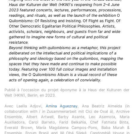
Haus der Kulturen der Welt (HKW)'s reopening from 2–4 June
2023 featured concerts, lectures, performances, processions,
readings, and rituals, as well as the launch of the exhibition
O
Quilombismo: Of Resisting and Insisting. Of Flight as Fight. Of
Other Democratic Egalitarian Political Philosophies
. Artists,
activists, scholars, neighbours, and guests from far and wide
gathered to imagine new forms of cultural and political
resistance.
Beyond thinking with quilombismo as a metaphor, this project
deliberated on the intellectual and political implications of a
philosophy and ideology based on the quilombos, mapping the
spaces that they have made and continue to make possible
today. Featuring over 100 full colour images and installation
views, the
O Quilombismo Album
is a visual record of these
acts of opening again, a celebration of conviviality.
Publié à l'occasion du projet éponyme à la Haus der Kulturen der
Welt (HKW), Berlin, en 2023.
Avec Laeïla Adjovi,
Amina Agueznay
, Ana Beatriz Almeida (in
collaboration with / in Zusammenarbeit mit Cici de Oxal á), Archive
Ensemble, Albert Artwell, Barby Asante, Leo Asemota, Maria
Auxiliadora, Carol Barreto, Farid Belkahia, Chef Fatmata Binta,
Everald Brown, María Magdalena Campos-Pons, Baba Murah &
Ensemble, Forum Brasil and Ilê Obá Sileké, Candomblé House in