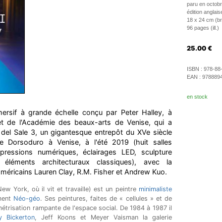
paru en octob
édition anglais
18 x 24 cm (b
96 pages (ill.)
25.00
€
ISBN :
978-88
EAN :
978889
en stock
ersif à grande échelle conçu par Peter Halley, à
t et de l'Académie des beaux-arts de Venise, qui a
del Sale 3, un gigantesque entrepôt du XVe siècle
de Dorsoduro à Venise, à l'été 2019 (huit salles
mpressions numériques, éclairages LED, sculpture
éléments architecturaux classiques), avec la
 américains Lauren Clay, R.M. Fisher et Andrew Kuo.
ew York, où il vit et travaille) est un peintre
minimaliste
ement
Néo-géo
. Ses peintures, faites de « cellules » et de
métrisation rampante de l'espace social. De 1984 à 1987 il
y Bickerton
, Jeff Koons et Meyer Vaisman la galerie