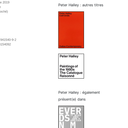
re 2019
Peter Halley : autres titres
e
roché)
-941540-9-2
4154092
Peter Halley : également
présent(e) dans