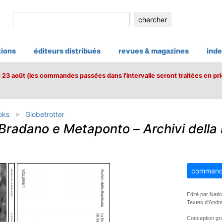
chercher
tions
éditeurs distribués
revues & magazines
inde
u 23 août (les commandes passées dans l'intervalle seront traitées en pri
oks
Globetrotter
i Bradano e Metaponto
–
Archivi della 
command
Edité par Nati
Textes d'Andr
Conception gra