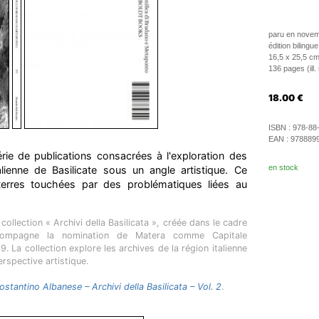
paru en nove
édition bilingue
16,5 x 25,5 cm
136 pages (ill.
18.00
€
ISBN :
978-88
EAN :
978889
rie de publications consacrées à l'exploration des
en stock
alienne de Basilicate sous un angle artistique. Ce
terres touchées par des problématiques liées au
collection « Archivi della Basilicata », créée dans le cadre
compagne la nomination de Matera comme Capitale
. La collection explore les archives de la région italienne
erspective artistique.
ostantino Albanese – Archivi della Basilicata – Vol. 2
.