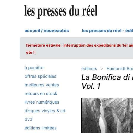
accueil / nouveautés
les presses du réel - édi
fermeture estivale : interruption des expéditions du 1er a
été !
à paraître
éditeurs
Humboldt Bo
La Bonifica d
offres spéciales
Vol. 1
meilleures ventes
retours en stock
livres numériques
disques vinyles & cd
dvd
éditions limitées