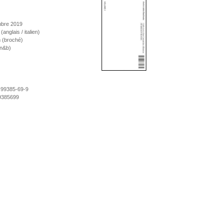
mbre 2019
 (anglais / italien)
 (broché)
 n&b)
-99385-69-9
9385699