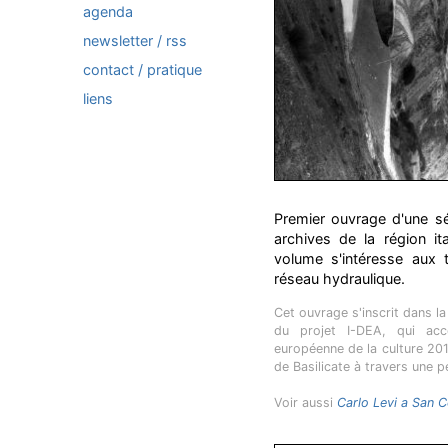
agenda
newsletter / rss
contact / pratique
liens
Premier ouvrage d'une sé
archives de la région it
volume s'intéresse aux 
réseau hydraulique.
Cet ouvrage s'inscrit dans la 
du projet I-DEA, qui ac
européenne de la culture 2019
de Basilicate à travers une p
Voir aussi
Carlo Levi a San C