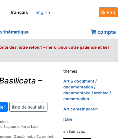
français
english
RSS
compte
x thématique
orité dès notre retour) – merci pour votre patience et bel
thèmes
Basilicata –
Art & document /
documentation /
documentaire / archive /
conservation
er
liste de souhaits
Art contemporain
Italie
onhood.
ea Bagnato et Marco Lupo.
en lien avec
phique : Giandomenico Carpentieri.