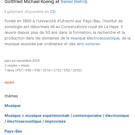
Gottfried Michael Koenig et
Rainer Riehn
).
Egalement disponible en
CD
.
Fondé en 1960 à l'Université d'Utrecht aux Pays-Bas, l'Institut de
sonologie est désormais lié au Conservatoire royal de La Haye. Il
œuvre depuis plus de 50 ans dans la formation, la recherche et la
production dans les domaines de la
musique électroacoustique
, de la
musique assistée par ordinateur et des
arts sonores
.
paru en novembre 2019
2 vinyles + insert
7 titres (4'57 / 4'50 / 4'36 / 15'14 / 17'21 / 5'52 / 20'32)
épuisé
thèmes
Musique
Musique > musique expérimentale / contemporaine / électronique
/ électroacoustique / improvisée
Pays-Bas