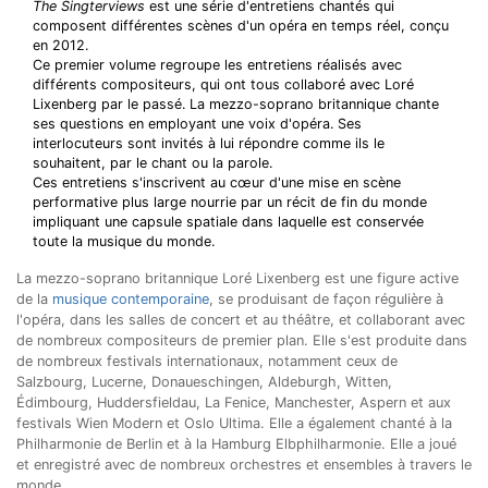
The Singterviews
est une série d'entretiens chantés qui
composent différentes scènes d'un opéra en temps réel, conçu
en 2012.
Ce premier volume regroupe les entretiens réalisés avec
différents compositeurs, qui ont tous collaboré avec Loré
Lixenberg par le passé. La mezzo-soprano britannique chante
ses questions en employant une voix d'opéra. Ses
interlocuteurs sont invités à lui répondre comme ils le
souhaitent, par le chant ou la parole.
Ces entretiens s'inscrivent au cœur d'une mise en scène
performative plus large nourrie par un récit de fin du monde
impliquant une capsule spatiale dans laquelle est conservée
toute la musique du monde.
La mezzo-soprano britannique Loré Lixenberg est une figure active
de la
musique contemporaine
, se produisant de façon régulière à
l'opéra, dans les salles de concert et au théâtre, et collaborant avec
de nombreux compositeurs de premier plan. Elle s'est produite dans
de nombreux festivals internationaux, notamment ceux de
Salzbourg, Lucerne, Donaueschingen, Aldeburgh, Witten,
Édimbourg, Huddersfieldau, La Fenice, Manchester, Aspern et aux
festivals Wien Modern et Oslo Ultima. Elle a également chanté à la
Philharmonie de Berlin et à la Hamburg Elbphilharmonie. Elle a joué
et enregistré avec de nombreux orchestres et ensembles à travers le
monde.