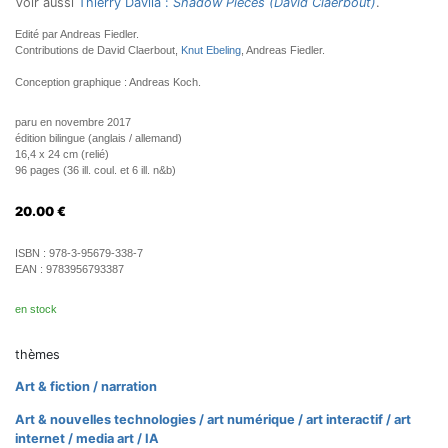
Voir aussi
Thierry Davila :
Shadow Pieces (David Claerbout)
.
Edité par Andreas Fiedler.
Contributions de David Claerbout,
Knut Ebeling
, Andreas Fiedler.
Conception graphique : Andreas Koch.
paru en novembre 2017
édition bilingue (anglais / allemand)
16,4 x 24 cm (relié)
96 pages (36 ill. coul. et 6 ill. n&b)
20.00
€
ISBN :
978-3-95679-338-7
EAN :
9783956793387
en stock
thèmes
Art & fiction / narration
Art & nouvelles technologies / art numérique / art interactif / art
internet / media art / IA