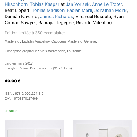
Hirschhorn
,
Tobias Kaspar
et
Jan Vorisek
,
Anne Le Troter
,
Beat Lippert,
Tobias Madison
,
Fabian Marti
,
Jonathan Monk
,
Damián Navarro,
James Richards
, Emanuel Rossetti, Ryan
Conrad Sawyer, Ramaya Tegegne, Ricardo Valentim).
Edition limitée à 350 exemplaires.
Mastering : Ladislav Agabekov, Caduceus Mastering, Genève.
Conception graphique : Niels Wehrspann, Lausanne.
paru en mars 2017
3 vinyles Picture Disc, sous étui (31 x 31 cm)
40.00
€
ISBN :
978-2-9701174-6-9
EAN :
9782970117469
en stock