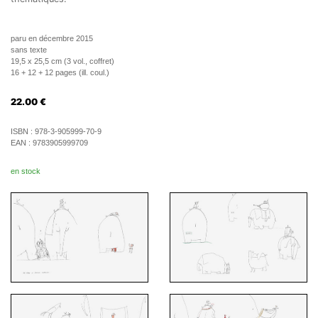
paru en décembre 2015
sans texte
19,5 x 25,5 cm (3 vol., coffret)
16 + 12 + 12 pages (ill. coul.)
22.00
€
ISBN :
978-3-905999-70-9
EAN :
9783905999709
en stock