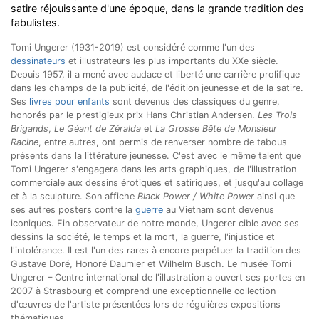
satire réjouissante d'une époque, dans la grande tradition des
fabulistes.
Tomi Ungerer (1931-2019) est considéré comme l'un des
dessinateurs
et illustrateurs les plus importants du XXe siècle.
Depuis 1957, il a mené avec audace et liberté une carrière prolifique
dans les champs de la publicité, de l'édition jeunesse et de la satire.
Ses
livres pour enfants
sont devenus des classiques du genre,
honorés par le prestigieux prix Hans Christian Andersen.
Les Trois
Brigands
,
Le Géant de Zéralda
et
La Grosse Bête de Monsieur
Racine
, entre autres, ont permis de renverser nombre de tabous
présents dans la littérature jeunesse. C'est avec le même talent que
Tomi Ungerer s'engagera dans les arts graphiques, de l'illustration
commerciale aux dessins érotiques et satiriques, et jusqu'au collage
et à la sculpture. Son affiche
Black Power / White Power
ainsi que
ses autres posters contre la
guerre
au Vietnam sont devenus
iconiques. Fin observateur de notre monde, Ungerer cible avec ses
dessins la société, le temps et la mort, la guerre, l'injustice et
l'intolérance. Il est l'un des rares à encore perpétuer la tradition des
Gustave Doré, Honoré Daumier et Wilhelm Busch. Le musée Tomi
Ungerer – Centre international de l'illustration a ouvert ses portes en
2007 à Strasbourg et comprend une exceptionnelle collection
d'œuvres de l'artiste présentées lors de régulières expositions
thématiques.