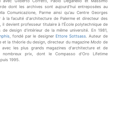
i avec Gilberto Corretti, Paolo Deganello et Massimo
rde dont les archives sont aujourd'hui entreposées au
ella Comunicazione, Parme ainsi qu'au Centre Georges
 à la faculté d'architecture de Palerme et directeur des
l devient professeur titulaire à l'École polytechnique de
 de design d'intérieur de la même université. En 1981,
mphis
, fondé par le designer
Ettore Sottsass
. Auteur de
re et la théorie du design, directeur du magazine
Modo
de
é avec les plus grands magazines d'architecture et de
e nombreux prix, dont le Compasso d'Oro Lifetime
puis 1995.