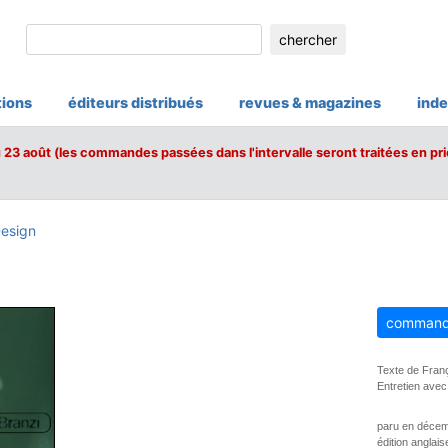
chercher
tions
éditeurs distribués
revues & magazines
inde
u 23 août (les commandes passées dans l'intervalle seront traitées en pri
esign
i
command
Texte de Fran
Entretien avec
paru en déce
édition anglais