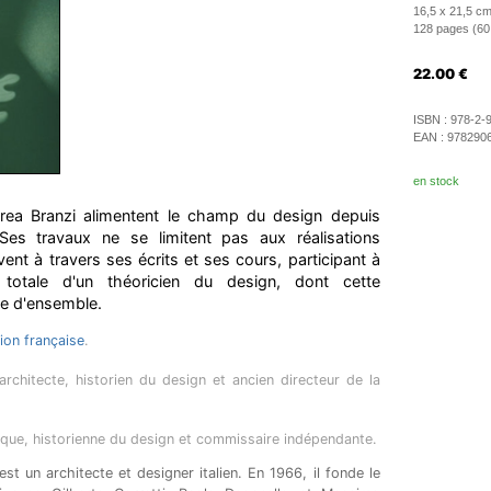
16,5 x 21,5 cm
128 pages (60 i
22.00
€
ISBN :
978-2-
EAN :
978290
en stock
rea Branzi alimentent le champ du design depuis
es travaux ne se limitent pas aux réalisations
ivent à travers ses écrits et ses cours, participant à
e totale d'un théoricien du design, dont cette
e d'ensemble.
tion française
.
rchitecte, historien du design et ancien directeur de la
tique, historienne du design et commissaire indépendante.
t un architecte et designer italien. En 1966, il fonde le