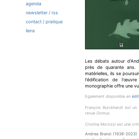
agenda
newsletter / rss
contact / pratique
liens
Les débats autour d'And
près de quarante ans. S
matérielles, ils se poursu
l'édification de l'œuvr
monographie offre une vu
Egalement disponible en
édi
François Burckhardt est un a
revue
Domus
.
Cristina Morozzi est une cri
Andrea Branzi (1938-2023) es