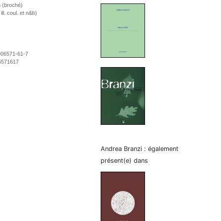
 (broché)
ll. coul. et n&b)
906571-61-7
6571617
Andrea Branzi : également
présent(e) dans