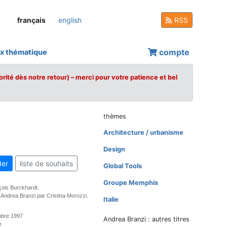
français
english
RSS
compte
x thématique
orité dès notre retour) – merci pour votre patience et bel
thèmes
Architecture / urbanisme
Design
er
liste de souhaits
Global Tools
Groupe Memphis
çois Burckhardt.
 Andrea Branzi par Cristina Morozzi.
Italie
mbre 1997
Andrea Branzi : autres titres
e