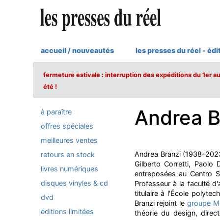
accueil / nouveautés
les presses du réel - édi
fermeture estivale : interruption des expéditions du 1er a
été !
Andrea B
à paraître
offres spéciales
meilleures ventes
Andrea Branzi (1938-2023)
retours en stock
Gilberto Corretti, Paolo
livres numériques
entreposées au Centro S
disques vinyles & cd
Professeur à la faculté d
titulaire à l'École polyt
dvd
Branzi rejoint le
groupe M
éditions limitées
théorie du design, dire