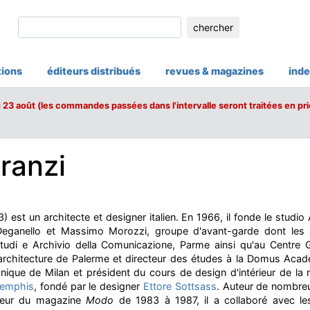
chercher
tions
éditeurs distribués
revues & magazines
inde
u 23 août (les commandes passées dans l'intervalle seront traitées en pri
ranzi
 est un architecte et designer italien. En 1966, il fonde le studi
 Deganello et Massimo Morozzi, groupe d'avant-garde dont les 
tudi e Archivio della Comunicazione, Parme ainsi qu'au Centre 
'architecture de Palerme et directeur des études à la Domus Acad
echnique de Milan et président du cours de design d'intérieur de la
emphis
, fondé par le designer
Ettore Sottsass
. Auteur de nombreux
cteur du magazine
Modo
de 1983 à 1987, il a collaboré avec l