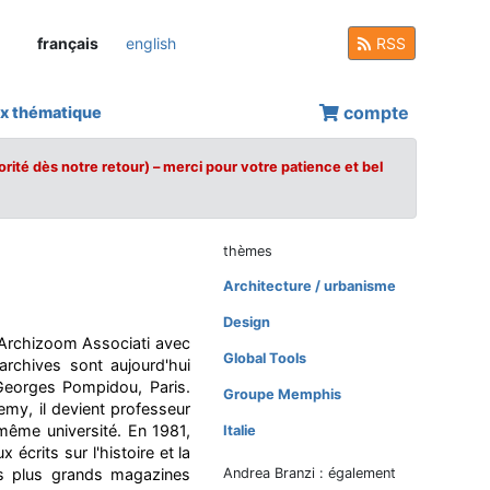
français
english
RSS
compte
x thématique
orité dès notre retour) – merci pour votre patience et bel
thèmes
Architecture / urbanisme
Design
o Archizoom Associati avec
Global Tools
archives sont aujourd'hui
Georges Pompidou, Paris.
Groupe Memphis
emy, il devient professeur
 même université. En 1981,
Italie
 écrits sur l'histoire et la
es plus grands magazines
Andrea Branzi : également