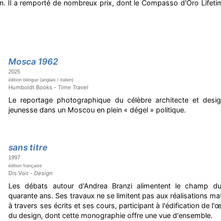
ign. Il a remporté de nombreux prix, dont le Compasso d'Oro Life
Mosca 1962
2025
édition bilingue (anglais / italien)
Humboldt Books -
Time Travel
Le reportage photographique du célèbre architecte et desig
jeunesse dans un Moscou en plein « dégel » politique.
sans titre
1997
édition française
Dis Voir -
Design
Les débats autour d'Andrea Branzi alimentent le champ d
quarante ans. Ses travaux ne se limitent pas aux réalisations maté
à travers ses écrits et ses cours, participant à l'édification de l'
du design, dont cette monographie offre une vue d'ensemble.