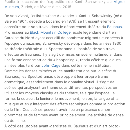
Publié à l'occasion de l'exposition de Xanti Schawinsky au
Migros
Museum
, Zurich, de février à mai 2015.
De son vivant, l'artiste suisse Alexander « Xanti » Schawinsky (né à
Bâle en 1904, décédé à Locarno en 1979) se fit essentiellement
connaître pour son travail dans le département théâtre du
Bauhaus
.
Professeur au
Black Mountain College
, école légendaire d'art en
Caroline du Nord ayant accueilli de nombreux migrants européens à
l'époque du nazisme, Schawinsky développa dans les années 1930
sa théorie théâtrale du « Spectodrama », inspirée de son travail
effectué au Bauhaus. Il y s'agit de mises en scène multimédia, dans
une forme annonciatrice du « happening », rendu célèbre quelques
années plus tard par
John Cage
dans cette même institution.
Comme les danses mimées et les manifestations sur la scène du
Bauhaus, les Spectodramas développent leur propre trame
dramatique, essentiellement dans le domaine visuel. Il s'agit de
scènes qui analysent un thème sous différentes perspectives en
utilisant les moyens classiques du théâtre, tels que l'espace, la
forme, la couleur, la lumière, le mouvement, le son, la langue et la
musique et en y intégrant des effets techniques comme la projection
ou le film. Ces scènes peuvent avoir lieu en présence ou non
d'hommes et de femmes ayant principalement une activité de danse
ou de mime.
À côté des utopies avant-gardistes du Bauhaus et d'un art proto-