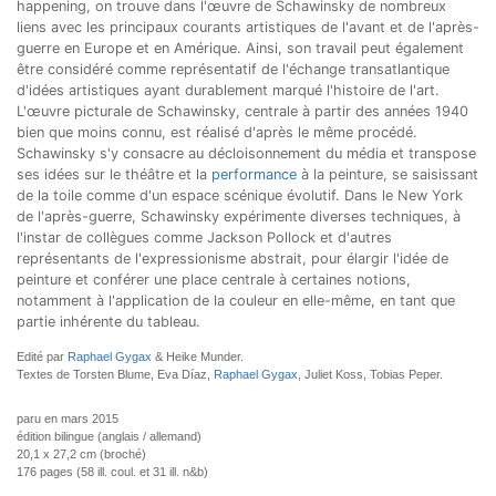
happening, on trouve dans l'œuvre de Schawinsky de nombreux
liens avec les principaux courants artistiques de l'avant et de l'après-
guerre en Europe et en Amérique. Ainsi, son travail peut également
être considéré comme représentatif de l'échange transatlantique
d'idées artistiques ayant durablement marqué l'histoire de l'art.
L'œuvre picturale de Schawinsky, centrale à partir des années 1940
bien que moins connu, est réalisé d'après le même procédé.
Schawinsky s'y consacre au décloisonnement du média et transpose
ses idées sur le théâtre et la
performance
à la peinture, se saisissant
de la toile comme d'un espace scénique évolutif. Dans le New York
de l'après-guerre, Schawinsky expérimente diverses techniques, à
l'instar de collègues comme Jackson Pollock et d'autres
représentants de l'expressionisme abstrait, pour élargir l'idée de
peinture et conférer une place centrale à certaines notions,
notamment à l'application de la couleur en elle-même, en tant que
partie inhérente du tableau.
Edité par
Raphael Gygax
& Heike Munder.
Textes de Torsten Blume, Eva Díaz,
Raphael Gygax
, Juliet Koss, Tobias Peper.
paru en mars 2015
édition bilingue (anglais / allemand)
20,1 x 27,2 cm (broché)
176 pages (58 ill. coul. et 31 ill. n&b)