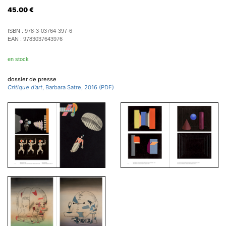
45.00
€
ISBN :
978-3-03764-397-6
EAN :
9783037643976
en stock
dossier de presse
Critique d'art
, Barbara Satre, 2016 (PDF)