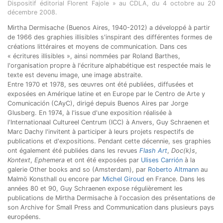
Dispositif éditorial Florent Fajole » au CDLA, du 4 octobre au 20
décembre 2008.
Mirtha Dermisache (Buenos Aires, 1940-2012) a développé à partir
de 1966 des graphies illisibles s'inspirant des différentes formes de
créations littéraires et moyens de communication. Dans ces
« écritures illisibles », ainsi nommées par Roland Barthes,
l'organisation propre à l'écriture alphabétique est respectée mais le
texte est devenu image, une image abstraite.
Entre 1970 et 1978, ses œuvres ont été publiées, diffusées et
exposées en Amérique latine et en Europe par le Centro de Arte y
Comunicación (CAyC), dirigé depuis Buenos Aires par Jorge
Glusberg. En 1974, à l'issue d'une exposition réalisée à
l'Internationaal Cultureel Centrum (ICC) à Anvers, Guy Schraenen et
Marc Dachy l'invitent à participer à leurs projets respectifs de
publications et d'expositions. Pendant cette décennie, ses graphies
ont également été publiées dans les revues
Flash Art
,
Doc(k)s
,
Kontext
,
Ephemera
et ont été exposées par
Ulises Carrión
à la
galerie Other books and so (Amsterdam), par
Roberto Altmann
au
Malmö Konsthall ou encore par
Michel Giroud
en France. Dans les
années 80 et 90, Guy Schraenen expose régulièrement les
publications de Mirtha Dermisache à l'occasion des présentations de
son Archive for Small Press and Communication dans plusieurs pays
européens.